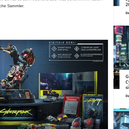
2
iche Sammler.
De
G
C
s
De