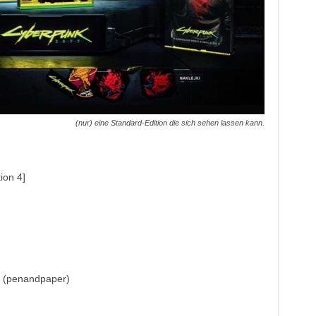
(nur) eine Standard-Edition die sich sehen lassen kann.
ion 4]
 (penandpaper)