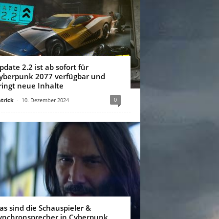
pdate 2.2 ist ab sofort für
yberpunk 2077 verfügbar und
ringt neue Inhalte
0
trick
-
10. Dezember 2024
as sind die Schauspieler &
ynchronsprecher in Cyberpunk