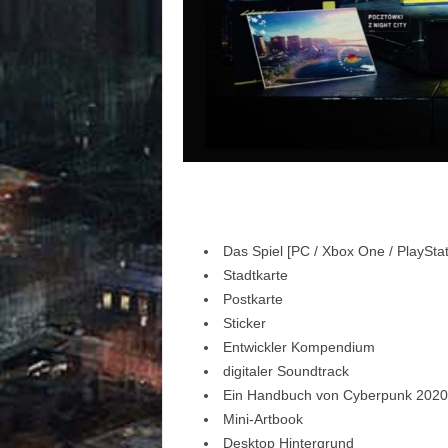
Das Spiel [PC / Xbox One / PlayStat
Stadtkarte
Postkarte
Sticker
Entwickler Kompendium
digitaler Soundtrack
Ein Handbuch von Cyberpunk 2020
Mini-Artbook
Desktop Hintergrund