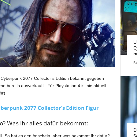
U
C
b
Pa
Cyberpunk 2077 Collector’s Edition bekannt gegeben
bereits ausverkauft.. Für Playstation 4 ist sie aktuell
hr)
Cyberpunk 2077 Collector’s Edition Figur
uro? Was ihr alles dafür bekommt:
D
S
will. So hat es den Anschein, aber was bekommt Ihr dafür?