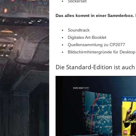
Stickerset
Das alles kommt in einer Sammlerbox. 
Soundtrack
Digitales Art-Booklet
Quellensammlung zu CP2077
Bildschirmhintergründe für Deskto
Die Standard-Edition ist auch