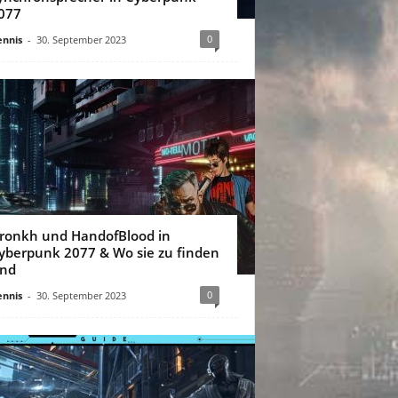
077
0
nnis
-
30. September 2023
ronkh und HandofBlood in
yberpunk 2077 & Wo sie zu finden
ind
0
nnis
-
30. September 2023