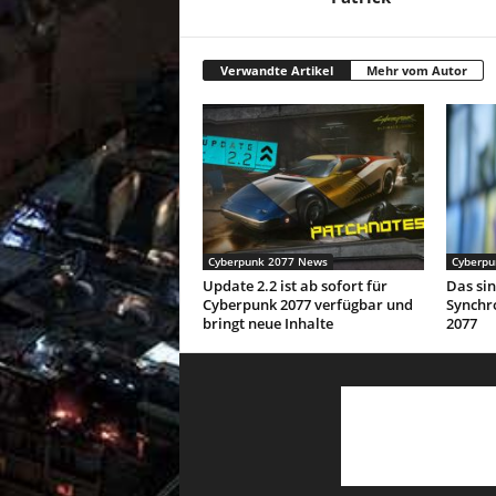
Verwandte Artikel
Mehr vom Autor
Cyberpunk 2077 News
Cyberpu
Update 2.2 ist ab sofort für
Das sin
Cyberpunk 2077 verfügbar und
Synchr
bringt neue Inhalte
2077