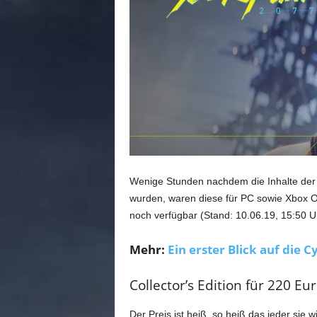
n
e
d
e
u
t
s
c
h
s
p
r
Wenige Stunden nachdem die Inhalte der 
a
wurden, waren diese für PC sowie Xbox One 
c
h
noch verfügbar (Stand: 10.06.19, 15:50 U
i
g
Mehr:
Ein erster Blick auf die 
e
C
Collector’s Edition für 220 E
o
m
Der Preis ist heiß, so heiß das jeder sie 