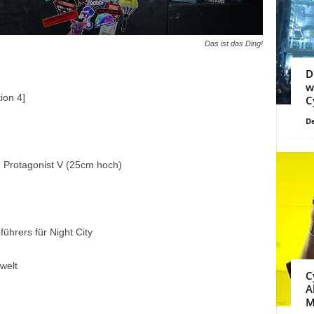
Das ist das Ding!
D
w
ion 4]
C
De
n Protagonist V (25cm hoch)
hrers für Night City
welt
C
A
M