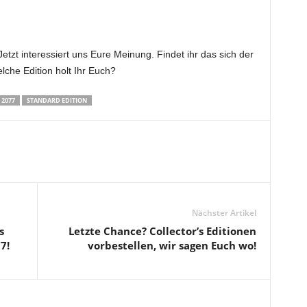
etzt interessiert uns Eure Meinung. Findet ihr das sich der
elche Edition holt Ihr Euch?
2077
STANDARD EDITION
Nächster Artikel
s
Letzte Chance? Collector’s Editionen
7!
vorbestellen, wir sagen Euch wo!