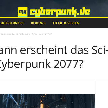
EDGERUNNERS
REVIEWS
FILME & SERIEN
heint das Sci-Fi Rollenspiel Cyberpunk 2077?
nn erscheint das Sci-
 Cyberpunk 2077?