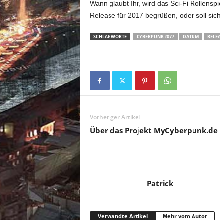
Wann glaubt Ihr, wird das Sci-Fi Rollensp
Release für 2017 begrüßen, oder soll sich
SCHLAGWORTE
CYBERPUNK 2077
DATUM
RELEA
Vorheriger Artikel
Über das Projekt MyCyberpunk.de
Patrick
Verwandte Artikel
Mehr vom Autor