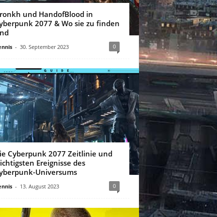
ronkh und HandofBlood in
yberpunk 2077 & Wo sie zu finden
ind
0
nnis
-
30. September 2023
ie Cyberpunk 2077 Zeitlinie und
ichtigsten Ereignisse des
yberpunk-Universums
0
nnis
-
13. August 2023