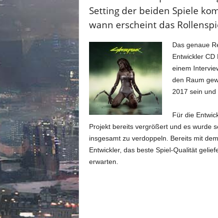
m
Setting der beiden Spiele ko
u
n
wann erscheint das Rollenspie
i
t
Das genaue Re
y
Entwickler CD 
z
einem Intervie
u
den Raum gewor
C
2017 sein und 
y
b
e
Für die Entwic
r
Projekt bereits vergrößert und es wurde 
p
insgesamt zu verdoppeln. Bereits mit dem
u
Entwickler, das beste Spiel-Qualität gelie
n
erwarten.
k
2
0
7
7