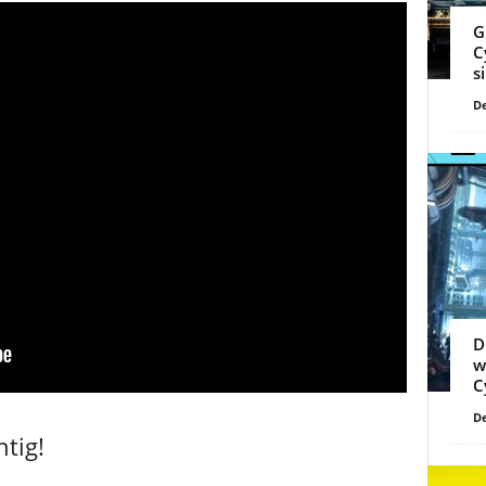
G
C
s
De
D
w
C
De
tig!