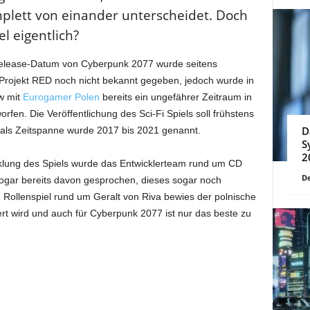
mplett von einander unterscheidet. Doch
l eigentlich?
lease-Datum von Cyberpunk 2077 wurde seitens
Projekt RED noch nicht bekannt gegeben, jedoch wurde in
w mit
Eurogamer Polen
bereits ein ungefährer Zeitraum in
fen. Die Veröffentlichung des Sci-Fi Spiels soll frühstens
D
als Zeitspanne wurde 2017 bis 2021 genannt.
S
2
klung des Spiels wurde das Entwicklerteam rund um CD
De
sogar bereits davon gesprochen, dieses sogar noch
 Rollenspiel rund um Geralt von Riva bewies der polnische
fert wird und auch für Cyberpunk 2077 ist nur das beste zu