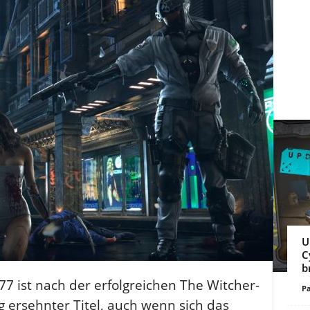
U
C
b
77 ist nach der erfolgreichen The Witcher-
Pa
ng ersehnter Titel, auch wenn sich das