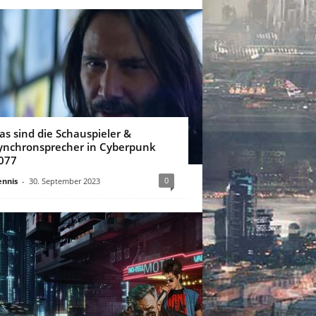
as sind die Schauspieler &
ynchronsprecher in Cyberpunk
077
0
nnis
-
30. September 2023