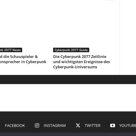
nk 2077 News
Cyberpunk 2077 Guide
d die Schauspieler &
Die Cyberpunk 2077 Zeitlinie
onsprecher in Cyberpunk
und wichtigsten Ereignisse des
Cyberpunk-Universums
FACEBOOK
INSTAGRAM
TWITTER
YOUTUB