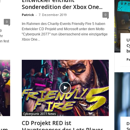
&
Entwickler enthüllt
Sonderedition der Xbox One...
Patrick
-
7. Dezember 2019
0
0
Im Rahmen des Charity-Events Friendly Fire 5 haben
Entwickler CD Projekt und Microsoft unter dem Motto
9
"Cyberpunk 2077" nun überraschend eine einzigartige
hr
U
Xbox One...
n fest
C
b
Pa
Cyberpunk 2077 News
CD Projekt RED ist
D
S