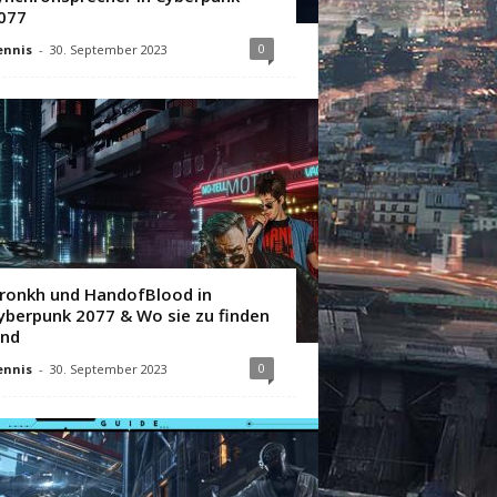
077
0
ennis
-
30. September 2023
ronkh und HandofBlood in
yberpunk 2077 & Wo sie zu finden
ind
0
ennis
-
30. September 2023