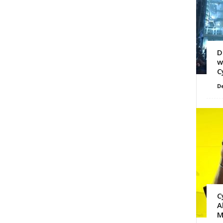
D
w
C
D
C
A
M