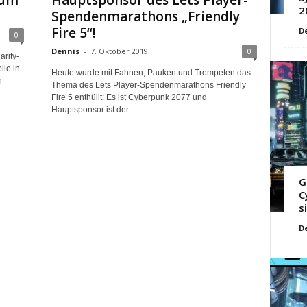
zum
Hauptsponsor des Lets Player-
2
Spendenmarathons „Friendly
Fire 5“!
D
0
Dennis
-
7. Oktober 2019
0
rity-
ile in
Heute wurde mit Fahnen, Pauken und Trompeten das
n
Thema des Lets Player-Spendenmarathons Friendly
Fire 5 enthüllt: Es ist Cyberpunk 2077 und
Hauptsponsor ist der...
G
C
s
D