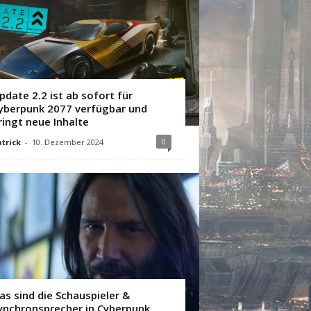
pdate 2.2 ist ab sofort für
yberpunk 2077 verfügbar und
ringt neue Inhalte
0
trick
-
10. Dezember 2024
as sind die Schauspieler &
ynchronsprecher in Cyberpunk