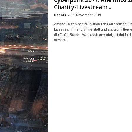
Cyberpunk 2077: Alle Infos 
m
Charity-Livestream...
u
n
Dennis
-
13. November 2019
i
Anfang Dezember 2019 findet der alljährliche Cha
t
Livestream Friendly Fire statt und startet mittlerwe
y
die fünfte Runde. Was euch erwartet, erfahrt ihr i
z
diesem...
u
C
y
b
e
r
p
u
n
k
2
0
7
7