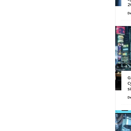
2
D
G
C
s
D