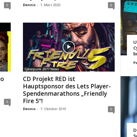
Dennis
-
1. März 2020
0
0
U
C
b
Pa
Cyberpunk 2077 News
ro
CD Projekt RED ist
Hauptsponsor des Lets Player-
Spendenmarathons „Friendly
Fire 5“!
0
Dennis
-
7. Oktober 2019
0
D
S