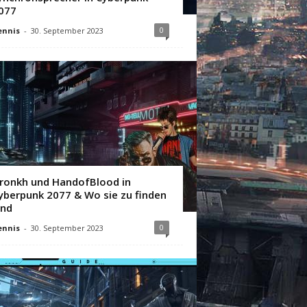
077
0
ennis
-
30. September 2023
ronkh und HandofBlood in
yberpunk 2077 & Wo sie zu finden
ind
0
ennis
-
30. September 2023