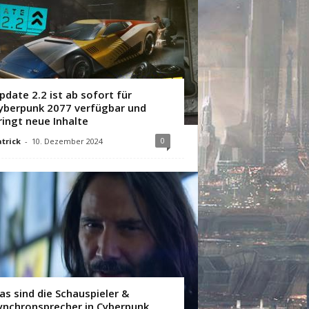
pdate 2.2 ist ab sofort für
yberpunk 2077 verfügbar und
ringt neue Inhalte
0
trick
-
10. Dezember 2024
as sind die Schauspieler &
ynchronsprecher in Cyberpunk