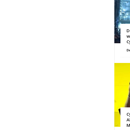
D
w
C
D
C
A
M