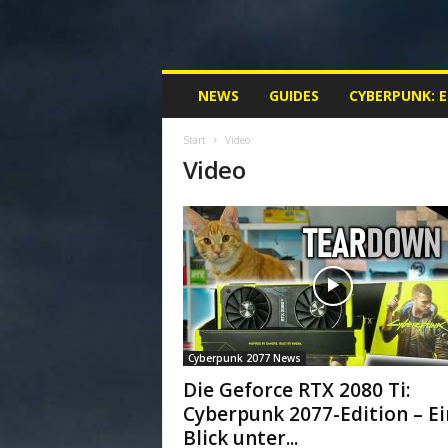
M
NEWS
GUIDES
CYBERPUNK: 
y
C
Start
Video
y
Video
b
e
r
p
u
n
k
.
d
e
Cyberpunk 2077 News
|
Die Geforce RTX 2080 Ti:
D
Cyberpunk 2077-Edition – Ei
e
Blick unter...
i