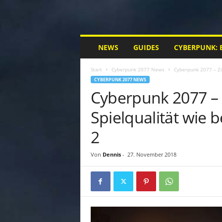
M
NEWS
GUIDES
CYBERPUNK: 
y
C
Start
Cyberpunk 2077 News
Cyberpunk 2077 – Zi
y
CYBERPUNK 2077 NEWS
b
Cyberpunk 2077 – Z
e
r
Spielqualität wie
p
u
2
n
k
.
Von
Dennis
-
27. November 2018
d
e
|
D
e
i