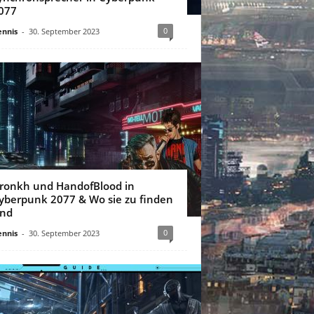
077
0
nnis
-
30. September 2023
ronkh und HandofBlood in
yberpunk 2077 & Wo sie zu finden
ind
0
nnis
-
30. September 2023