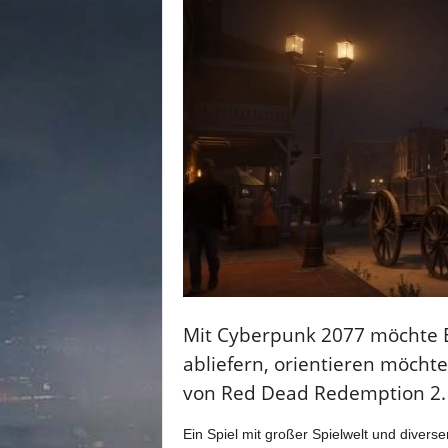
n
e
d
e
u
t
s
c
h
s
p
r
a
c
h
i
Mit Cyberpunk 2077 möchte En
g
abliefern, orientieren möcht
e
C
von Red Dead Redemption 2.
o
m
Ein Spiel mit großer Spielwelt und divers