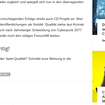
pieler zugleich und spiegelt sich nun in den überragenden
durchschlagenden Erfolge strebt auch CD Projekt an. Man
D
röffentlichungen als Vorbild. Qualität stehe laut Kicinski
w
auch nach Jahrelanger Entwicklung von Cyberpunk 2077
C
le noch den nötigen Feinschliff leisten.
De
tig!
der Spiel-Qualität? Schreibt eure Meinung in die
PTION 2
C
A
M