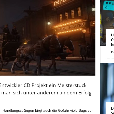
U
C
b
Pa
twickler CD Projekt ein Meisterstück
e man sich unter anderem an dem Erfolg
D
en Handlungssträngen birgt auch die Gefahr viele Bugs vor
S