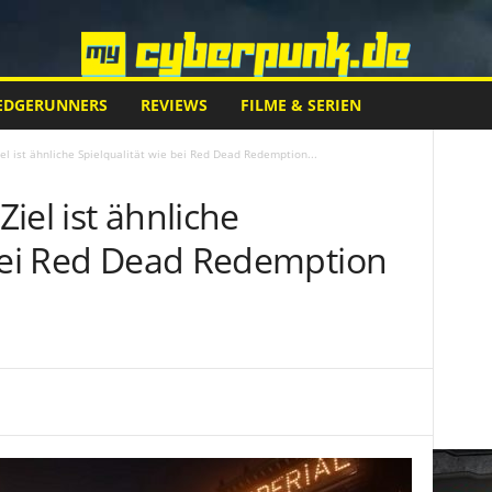
EDGERUNNERS
REVIEWS
FILME & SERIEN
el ist ähnliche Spielqualität wie bei Red Dead Redemption...
iel ist ähnliche
 bei Red Dead Redemption