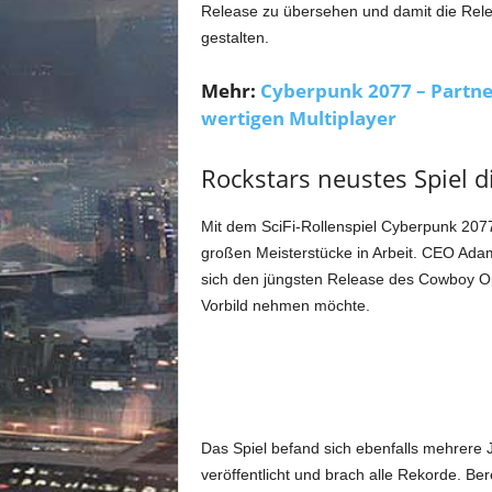
m
Release zu übersehen und damit die Releas
u
gestalten.
n
i
Mehr:
Cyberpunk 2077 – Partner
t
wertigen Multiplayer
y
z
u
Rockstars neustes Spiel di
C
y
Mit dem SciFi-Rollenspiel Cyberpunk 2077
b
großen Meisterstücke in Arbeit. CEO Adam
e
sich den jüngsten Release des Cowboy O
r
p
Vorbild nehmen möchte.
u
n
k
2
0
7
Das Spiel befand sich ebenfalls mehrere 
7
veröffentlicht und brach alle Rekorde. Ber