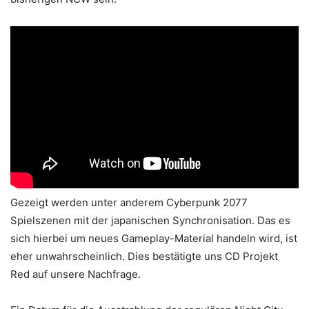
Gezeigt werden unter anderem Cyberpunk 2077
Spielszenen mit der japanischen Synchronisation. Das es
sich hierbei um neues Gameplay-Material handeln wird, ist
eher unwahrscheinlich. Dies bestätigte uns CD Projekt
Red auf unsere Nachfrage.