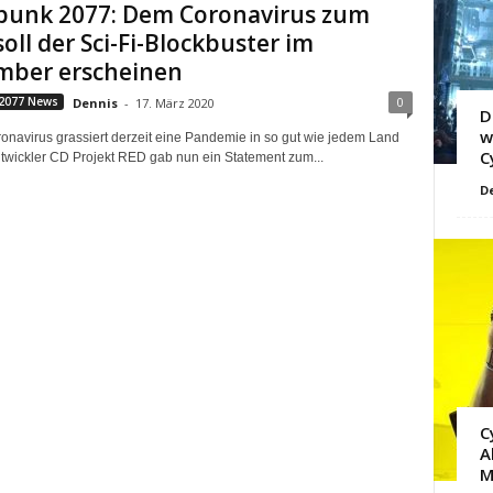
punk 2077: Dem Coronavirus zum
soll der Sci-Fi-Blockbuster im
mber erscheinen
0
2077 News
Dennis
-
17. März 2020
D
w
onavirus grassiert derzeit eine Pandemie in so gut wie jedem Land
C
ntwickler CD Projekt RED gab nun ein Statement zum...
D
C
A
M