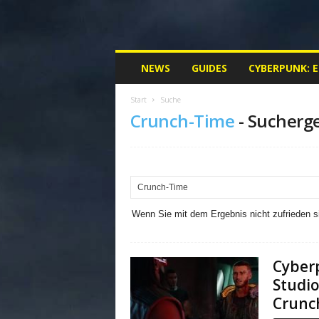
M
NEWS
GUIDES
CYBERPUNK: 
y
C
Start
Suche
y
Crunch-Time
-
Sucherg
b
e
r
p
u
n
k
Wenn Sie mit dem Ergebnis nicht zufrieden si
.
d
e
Cyberp
|
Studio
D
e
Crunc
i