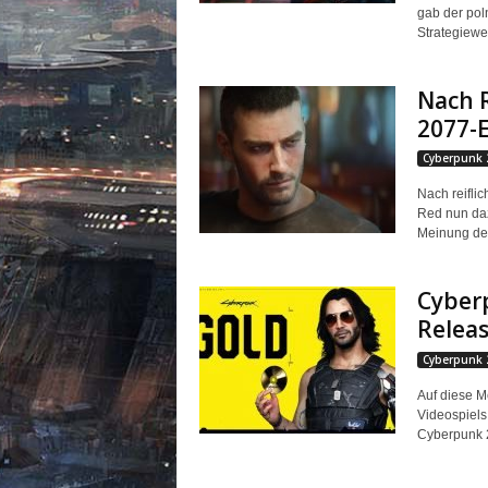
m
gab der po
u
Strategiewe
n
i
Nach 
t
y
2077-
z
Cyberpunk 
u
C
Nach reifli
y
Red nun daz
b
Meinung der 
e
r
Cyberp
p
Releas
u
n
Cyberpunk 
k
2
Auf diese 
0
Videospiels
Cyberpunk 2
7
7