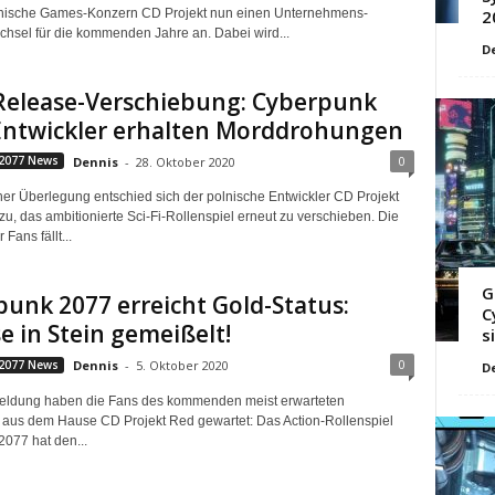
lnische Games-Konzern CD Projekt nun einen Unternehmens-
2
chsel für die kommenden Jahre an. Dabei wird...
D
Release-Verschiebung: Cyberpunk
Entwickler erhalten Morddrohungen
0
2077 News
Dennis
-
28. Oktober 2020
cher Überlegung entschied sich der polnische Entwickler CD Projekt
u, das ambitionierte Sci-Fi-Rollenspiel erneut zu verschieben. Die
Fans fällt...
G
unk 2077 erreicht Gold-Status:
C
e in Stein gemeißelt!
s
0
2077 News
Dennis
-
5. Oktober 2020
D
Meldung haben die Fans des kommenden meist erwarteten
 aus dem Hause CD Projekt Red gewartet: Das Action-Rollenspiel
077 hat den...