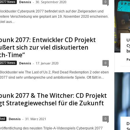
0
2077 News
Dennis
-
30. September 2020
Blockbuster Cyberpunk 2077 befindet sich auf der Zielgeraden und
eitere Verschiebung wie geplant am 19. November 2020 erscheinen.
iel aus...
unk 2077: Entwickler CD Projekt
U
C
ßert sich zur viel diskutierten
b
ch-Time“
Pa
0
2077 News
Dennis
-
17. Januar 2020
Blockbuster wie The Last of Us 2, Red Dead Redemption 2 oder eben
77 sind sehr umfangreiche und ambitionierte Spiele. Oft fällt in...
unk 2077 & The Witcher: CD Projekt
t Strategiewechsel für die Zukunft
0
Red
Dennis
-
31. März 2021
D
S
röffentlichung des neusten Triple-A-Videospiels Cyberpunk 2077