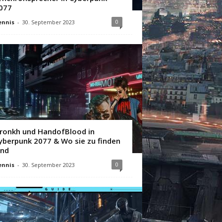
077
0
ennis
-
30. September 2023
ronkh und HandofBlood in
yberpunk 2077 & Wo sie zu finden
ind
0
ennis
-
30. September 2023