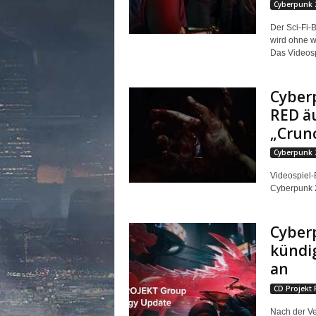
Cyberpunk 
n
e
Der Sci-Fi-
d
wird ohne w
e
Das Videosp
u
t
Cyberp
s
RED äu
c
h
„Crun
s
Cyberpunk 
p
r
Videospiel-
a
Cyberpunk 20
c
h
Cyberp
i
g
kündig
e
an
C
o
CD Projekt 
m
Nach der Ve