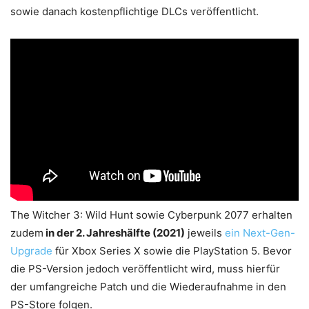
sowie danach kostenpflichtige DLCs veröffentlicht.
The Witcher 3: Wild Hunt sowie Cyberpunk 2077 erhalten
zudem
in der 2. Jahreshälfte (2021)
jeweils
ein Next-Gen-
Upgrade
für Xbox Series X sowie die PlayStation 5. Bevor
die PS-Version jedoch veröffentlicht wird, muss hierfür
der umfangreiche Patch und die Wiederaufnahme in den
PS-Store folgen.