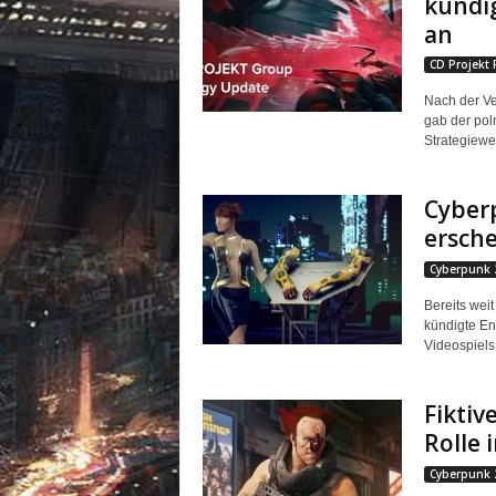
kündig
an
CD Projekt 
Nach der Ve
gab der po
Strategiewe
Cyberp
ersch
Cyberpunk 
Bereits wei
kündigte En
Videospiels 
Fiktiv
Rolle 
Cyberpunk 