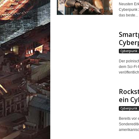
Neusten Erk
Cyberpunk 
das beste...
Smartp
Cyber
Cyberpunk 
Der polnisc
dem Sci-Fi-
veröffentlic
Rockst
ein C
Cyberpunk 
Bereits vor
Sonderediti
amerikanisc