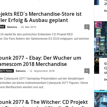
2
D
jekts RED´s Merchandise-Store ist
ller Erfolg & Ausbau geplant
0
Red
Dennis
-
26. Mai 2019
19 startet für den polnischen Entwickler CD Projekt RED
d: Die Fans fiebern der Spielemesse E3 2019 entgegen, auf welcher
punk 2077 – Ebay: Der Wucher um
amescom 2018 Merchandise
G
C
0
2077 News
Dennis
-
12. September 2018
s
er Cyberpunk 2077 Gameplay-Präsentation auf der diesjährigen
D
hielten als kleine Aufmerksamkeit Cyberpunk 2077 Figuren. Diese
eere Bierflaschen werden nun auf...
unk 2077 & The Witcher: CD Projekt