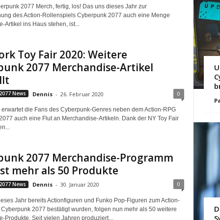
erpunk 2077 Merch, fertig, los! Das uns dieses Jahr zur
chung des Action-Rollenspiels Cyberpunk 2077 auch eine Menge
Artikel ins Haus stehen, ist...
rk Toy Fair 2020: Weitere
punk 2077 Merchandise-Artikel
U
C
lt
b
0
2077 News
Dennis
-
26. Februar 2020
Pa
r erwartet die Fans des Cyberpunk-Genres neben dem Action-RPG
077 auch eine Flut an Merchandise-Artikeln. Dank der NY Toy Fair
n...
punk 2077 Merchandise-Programm
st mehr als 50 Produkte
0
2077 News
Dennis
-
30. Januar 2020
ses Jahr bereits Actionfiguren und Funko Pop-Figuren zum Action-
D
 Cyberpunk 2077 bestätigt wurden, folgen nun mehr als 50 weitere
S
-Produkte. Seit vielen Jahren produziert...