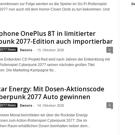
D
enntnissen zur Folge werden es die Spieler im Sci-Fi-Rollenspiel
2077 nun auch mit dem Horror-Clown Ozob zu tun bekommen. Und
hone OnePlus 8T in limitierter
punk 2077-Edition auch importierbar
0
2077 News
Dennis
-
15. Oktober 2020
he Entwickler CD Projekt Red wird nach Jahren der Entwicklung mit
Rollenspiel Cyberpunk 2077 seinen nächsten großen Titel
hen. Die Marketing-Kampagne für...
ar Energy: Mit Dosen-Aktionscode
yberpunk 2077 Auto gewinnen
0
2077 News
Dennis
-
14. Oktober 2020
 einem Monat berichteten wir über die Rockstar Energy
onen zum Action-Rollenspiel Cyberpunk 2077. Die im
hen Raum erhältlichen Dosen beinhalten neben dem...