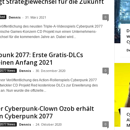
t Strategiewechsel für die Zukunft
0
Red
Dennis
-
31. März 2021
röffentlichung des neusten Triple-A-Videospiels Cyberpunk 2077
D
lnische Games-Konzern CD Projekt nun einen Unternehmens-
w
chsel für die kommenden Jahre an. Dabei wird...
C
D
unk 2077: Erste Gratis-DLCs
einen Anfang 2021
0
2077 News
Dennis
-
30. Dezember 2020
t vor Veröffentlichung des Action-Rollenspiels Cyberpunk 2077
twickler CD Projekt Red kostenlose DLCs zur Erweiterung des
an. Nun wurde die offizielle...
er Cyberpunk-Clown Ozob erhält
C
in Cyberpunk 2077
A
0
2077 News
Dennis
-
24. Oktober 2020
M