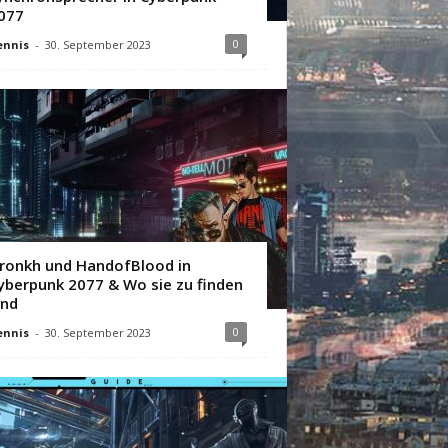
077
0
ennis
-
30. September 2023
ronkh und HandofBlood in
yberpunk 2077 & Wo sie zu finden
ind
0
ennis
-
30. September 2023