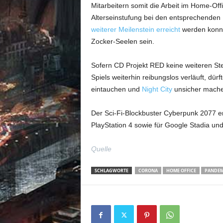
Mitarbeitern somit die Arbeit im Home-Off
Alterseinstufung bei den entsprechenden
weiterer Meilenstein erreicht
werden konnt
Zocker-Seelen sein.
Sofern CD Projekt RED keine weiteren St
Spiels weiterhin reibungslos verläuft, dür
eintauchen und
Night City
unsicher mache
Der Sci-Fi-Blockbuster Cyberpunk 2077 
PlayStation 4 sowie für Google Stadia un
Quelle
SCHLAGWORTE
CORONA
HOME OFFICE
PANDEM