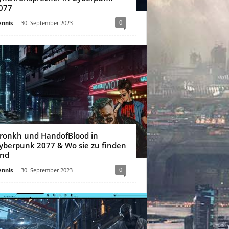
077
0
nnis
-
30. September 2023
ronkh und HandofBlood in
yberpunk 2077 & Wo sie zu finden
ind
0
nnis
-
30. September 2023