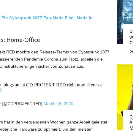
 Ein Cyberpunk 2077 Fan-Made Film „Made in
D
w
s: Home-Office
C
De
rojekt RED möchte den Release-Termin von Cyberpunk 2077
assierenden Pandemie Corona zum Trotz, arbeiten die
 Umstrukturierungen sicher von Zuhause aus.
w things are at CD PROJEKT RED right now. Here's a
M
D (@CDPROJEKTRED)
March 16, 2020
C
A
ers hat in den vergangenen Wochen ganze Arbeit geleistet
M
rforderliche Hardware zu optimiert, um den meisten