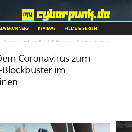
EDGERUNNERS
REVIEWS
FILME & SERIEN
 Coronavirus zum Trotz soll der Sci-Fi-Blockbuster im September erscheinen
Dem Coronavirus zum
Fi-Blockbuster im
inen