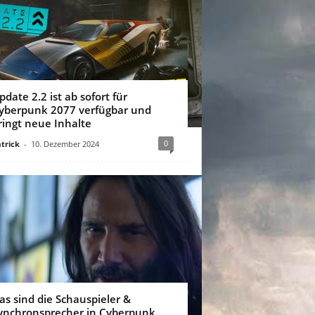
pdate 2.2 ist ab sofort für
yberpunk 2077 verfügbar und
ringt neue Inhalte
0
trick
-
10. Dezember 2024
as sind die Schauspieler &
ynchronsprecher in Cyberpunk