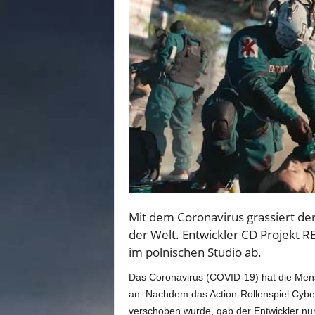
n
e
d
e
u
t
s
c
h
s
p
r
a
c
h
Mit dem Coronavirus grassiert de
i
der Welt. Entwickler CD Projekt 
g
im polnischen Studio ab.
e
C
Das Coronavirus (COVID-19) hat die Men
o
an. Nachdem das Action-Rollenspiel Cybe
m
verschoben wurde, gab der Entwickler nun 