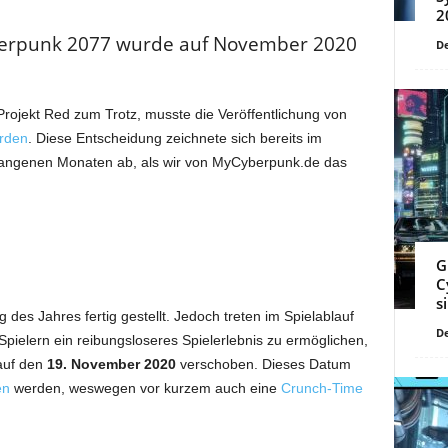
2
berpunk 2077 wurde auf November 2020
De
ojekt Red zum Trotz, musste die Veröffentlichung von
rden
. Diese Entscheidung zeichnete sich bereits im
gangenen Monaten ab, als wir von MyCyberpunk.de das
G
C
s
 des Jahres fertig gestellt. Jedoch treten im Spielablauf
De
Spielern ein reibungsloseres Spielerlebnis zu ermöglichen,
auf den
19. November 2020
verschoben. Dieses Datum
en
werden, weswegen vor kurzem auch eine
Crunch-Time