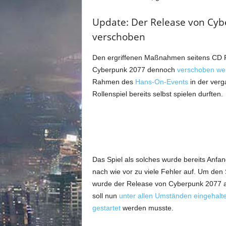
m
u
Update: Der Release von Cy
n
i
verschoben
t
y
Den ergriffenen Maßnahmen seitens CD Pr
z
Cyberpunk 2077 dennoch
verschoben we
u
Rahmen des
Hans-On-Events
in der ver
C
Rollenspiel bereits selbst spielen durften.
y
b
e
r
p
u
Das Spiel als solches wurde bereits Anfang
n
k
nach wie vor zu viele Fehler auf. Um den 
2
wurde der Release von Cyberpunk 2077 
0
soll nun
unter allen Umständen eingehalt
7
gestartet
werden musste.
7