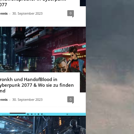
077
0
nnis
-
30. September 2023
ronkh und HandofBlood in
yberpunk 2077 & Wo sie zu finden
ind
0
nnis
-
30. September 2023