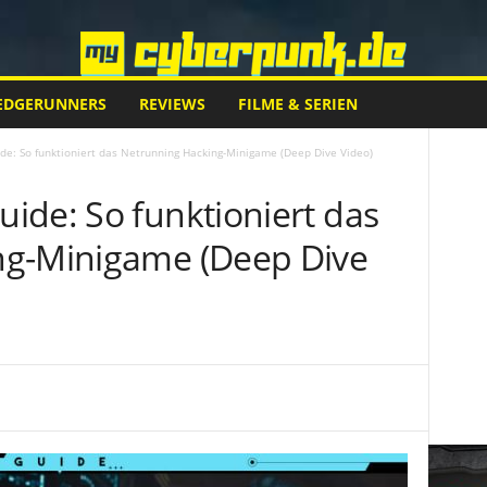
EDGERUNNERS
REVIEWS
FILME & SERIEN
e: So funktioniert das Netrunning Hacking-Minigame (Deep Dive Video)
ide: So funktioniert das
ng-Minigame (Deep Dive