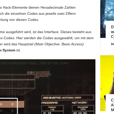
Als Hack-Elemente dienen Hexadezimale Zahlen
ich die einzelnen Codes aus jeweils zwei Ziffern
lung von diesen Codes.
D
w
e ausgeführt wird, ist das Interface. Dieses besteht aus
C
ex-Codes. Hier werden die Codes ausgewählt, um mit dem
er wird das Hauptziel
(Main Objective: Basic Access)
De
m System
ist.
C
A
M