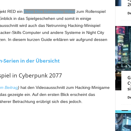
2
ojekt RED ein
Deep Dive Gameplay-Video
zum Rollenspiel
De
inblick in das Spielgeschehen und somit in einige
ausschnitt wird auch das Netrunning Hacking-Minispiel
 Hacker-Skills Computer und andere Systeme in Night City
zen. In diesem kurzen Guide erklären wir aufgrund dessen
n-Serien in der Übersicht
spiel in Cyberpunk 2077
G
C
m Beitrag
)
hat den Videoausschnitt zum Hacking-Minigame
s
das gezeigte ein. Auf den ersten Blick erscheint das
De
herer Betrachtung erübrigt sich dies jedoch.