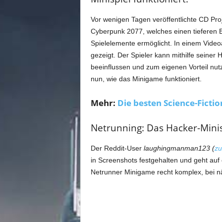
m
u
Vor wenigen Tagen veröffentlichte CD Pr
n
Cyberpunk 2077, welches einen tieferen E
i
t
Spielelemente ermöglicht. In einem Video
y
gezeigt. Der Spieler kann mithilfe seiner
z
beeinflussen und zum eigenen Vorteil nut
u
nun, wie das Minigame funktioniert.
C
y
Mehr:
Die besten Science-Fictio
b
e
Netrunning: Das Hacker-Mini
r
p
u
Der Reddit-User
laughingmanman123 (
zu
n
in Screenshots festgehalten und geht auf 
k
Netrunner Minigame recht komplex, bei nä
2
0
7
7