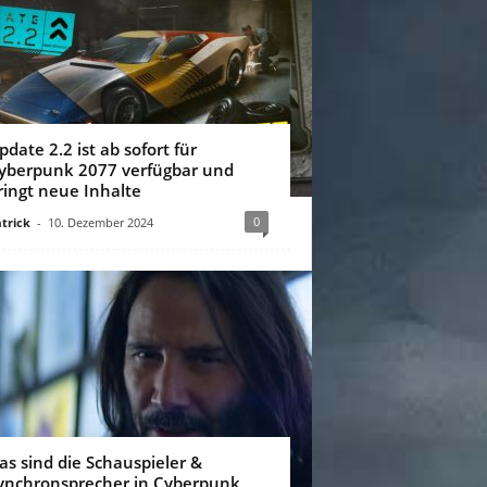
pdate 2.2 ist ab sofort für
yberpunk 2077 verfügbar und
ringt neue Inhalte
0
trick
-
10. Dezember 2024
as sind die Schauspieler &
ynchronsprecher in Cyberpunk