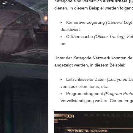
Kategorie sind vermutlich
ausführbare (Q
dienen. In diesem Beispiel werden folgen
Kameraverzögerung
(Camera Log)
deaktiviert.
Offizierssuche
(Officer Tracing)
: Ze
an.
Unter der Kategorie Netzwerk könnten dem
angezeigt werden, in diesem Beispiel:
Entschlüsselte Daten
(Encrypted Da
von speziellen Items, etc.
Programmfragment
(Program Proto
Vervollständigung weitere Computer 