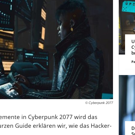
U
C
b
Pa
© Cyberpunk 2077
Elemente in Cyberpunk 2077 wird das
urzen Guide erklären wir, wie das Hacker-
D
S