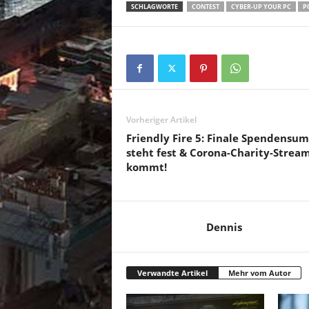
SCHLAGWORTE
CONTEST
CYBER-UP YOUR PC
P
Vorheriger Artikel
Friendly Fire 5: Finale Spendensu
steht fest & Corona-Charity-Strea
kommt!
Dennis
Verwandte Artikel
Mehr vom Autor