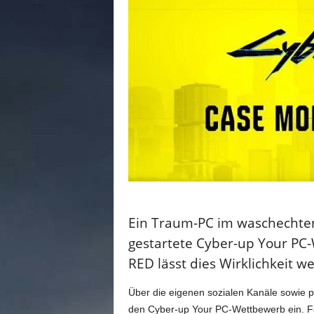
n
e
d
e
u
t
s
c
h
s
p
r
a
c
h
Ein Traum-PC im waschechten
i
gestartete Cyber-up Your PC
g
e
RED lässt dies Wirklichkeit w
C
o
Über die eigenen sozialen Kanäle sowie p
m
den Cyber-up Your PC-Wettbewerb ein. Fan