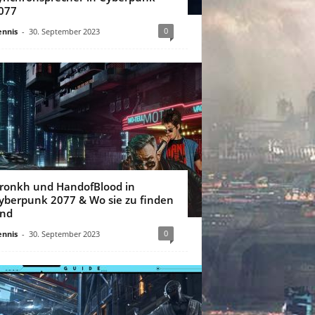
077
0
nnis
-
30. September 2023
ronkh und HandofBlood in
yberpunk 2077 & Wo sie zu finden
ind
0
nnis
-
30. September 2023