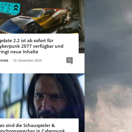
pdate 2.2 ist ab sofort für
yberpunk 2077 verfügbar und
ringt neue Inhalte
0
trick
-
10. Dezember 2024
as sind die Schauspieler &
ynchronsprecher in Cyberpunk