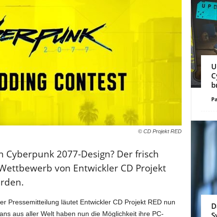
U
C
b
Pa
© CD Projekt RED
 Cyberpunk 2077-Design? Der frisch
-Wettbewerb von Entwickler CD Projekt
erden.
er Pressemitteilung läutet Entwickler CD Projekt RED nun
D
s aus aller Welt haben nun die Möglichkeit ihre PC-
S