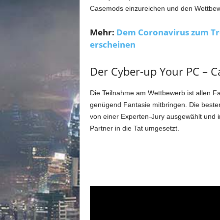
m
Casemods einzureichen und den Wettbewe
u
n
Mehr:
Dem Coronavirus zum Tr
i
t
erscheinen
y
z
Der Cyber-up Your PC – 
u
C
Die Teilnahme am Wettbewerb ist allen Fan
y
b
genügend Fantasie mitbringen. Die best
e
von einer Experten-Jury ausgewählt und i
r
Partner in die Tat umgesetzt.
p
u
n
k
2
0
7
7