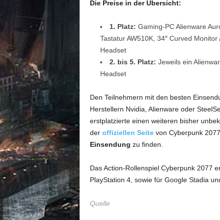
Die Preise in der Übersicht:
1. Platz:
Gaming-PC Alienware Aur
Tastatur AW510K, 34″ Curved Monitor
Headset
2. bis 5. Platz:
Jeweils ein Alienwa
Headset
Den Teilnehmern mit den besten Einsend
Herstellern Nvidia, Alienware oder SteelS
erstplatzierte einen weiteren bisher unb
der
offiziellen Seite
von Cyberpunk 2077 
Einsendung
zu finden.
Das Action-Rollenspiel Cyberpunk 2077 e
PlayStation 4, sowie für Google Stadia u
Quelle