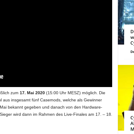
D
w
C
De
eßlich zum
17. Mai 2020
(15:00 Uhr MESZ) möglich. Die
wahl aus insgesamt fünf Casemods, welche als Gewinner
 Mai bekannt gegeben und danach von den Hardware-
 Sieger wird dann im Rahmen des Live-Finales am 17. – 18.
C
A
M