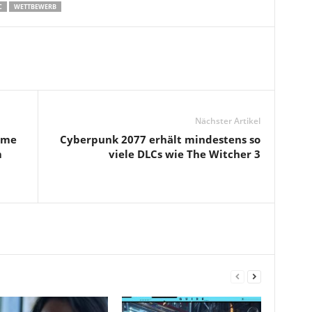
C
WETTBEWERB
Nächster Artikel
mme
Cyberpunk 2077 erhält mindestens so
m
viele DLCs wie The Witcher 3