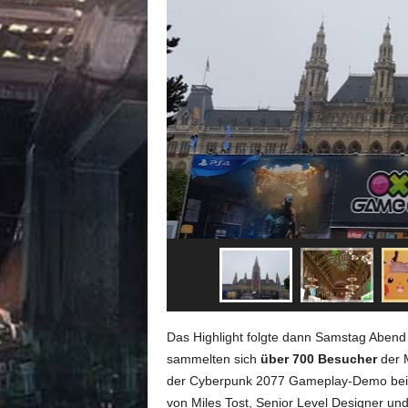
Das Highlight folgte dann Samstag Aben
sammelten sich
über 700 Besucher
der 
der Cyberpunk 2077 Gameplay-Demo beiz
von Miles Tost, Senior Level Designer u