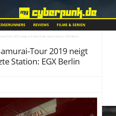
EDGERUNNERS
REVIEWS
FILME & SERIEN
urai-Tour 2019 neigt sich dem Ende, letzte Station: EGX Berlin
amurai-Tour 2019 neigt
zte Station: EGX Berlin