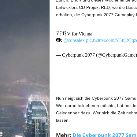
Zürich, Erfurt und dieses Wochenende auc
m
u
Entwicklers CD Projekt RED, wo die Besu
n
erhalten, die Cyberpunk 2077 Gameplay-
i
t
y
🇦🇹 V for Vienna.
z
📷:
@consalex
pic.twitter.com/Y5ftj2Cqz
u
C
— Cyberpunk 2077 (@CyberpunkGame
y
b
e
r
p
u
n
Nun neigt sich die Cyberpunk 2077 Samu
k
Wer daran teilnehmen möchte, hat bei de
2
Gelegenheit dazu. Wer sich die Zeit nehm
0
lassen.
7
7
Mehr:
Die Cyberpunk 2077 Sam