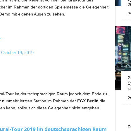
h in Wien. Die Rede ist von der Samurai-Tour des
2
cher im Rahmen der dortigen Spielemesse die Gelegenheit
De
Demo mit eigenen Augen zu sehen.
e
)
October 19, 2019
G
C
s
rai-Tour im deutschsprachigen Raum jedoch dem Ende zu.
De
r nunmehr letzten Station im Rahmen der
EGX Berlin
die
en kann, sollte sich diese Gelegenheit nicht entgehen
D
urai-Tour 2019 im deutschsprachigen Raum