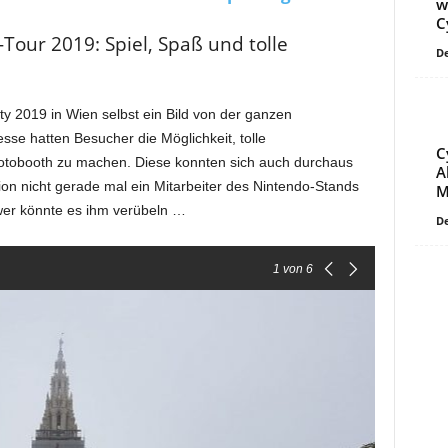
w
C
our 2019: Spiel, Spaß und tolle
De
 2019 in Wien selbst ein Bild von der ganzen
se hatten Besucher die Möglichkeit, tolle
C
obooth zu machen. Diese konnten sich auch durchaus
A
ion nicht gerade mal ein Mitarbeiter des Nintendo-Stands
M
wer könnte es ihm verübeln …
De
1
von 6