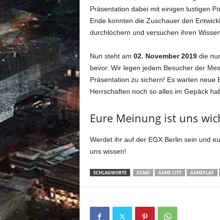
Präsentation dabei mit einigen lustigen P
Ende konnten die Zuschauer den Entwickle
durchlöchern und versuchen ihren Wissensd
Nun steht am
02. November 2019
die nun
bevor. Wir legen jedem Besucher der Mes
Präsentation zu sichern! Es warten neue 
Herrschaften noch so alles im Gepäck ha
Eure Meinung ist uns wich
Werdet ihr auf der EGX Berlin sein und e
uns wissen!
SCHLAGWORTE
DEMO
GAME CITY
GAMEPLAY