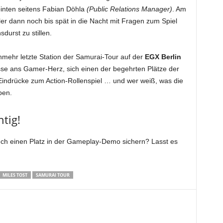
ointen seitens Fabian Döhla
(Public Relations Manager)
. Am
r dann noch bis spät in die Nacht mit Fragen zum Spiel
urst zu stillen.
mehr letzte Station der Samurai-Tour auf der
EGX Berlin
se ans Gamer-Herz, sich einen der begehrten Plätze der
Eindrücke zum Action-Rollenspiel … und wer weiß, was die
ben.
tig!
uch einen Platz in der Gameplay-Demo sichern? Lasst es
MILES TOST
SAMURAI TOUR