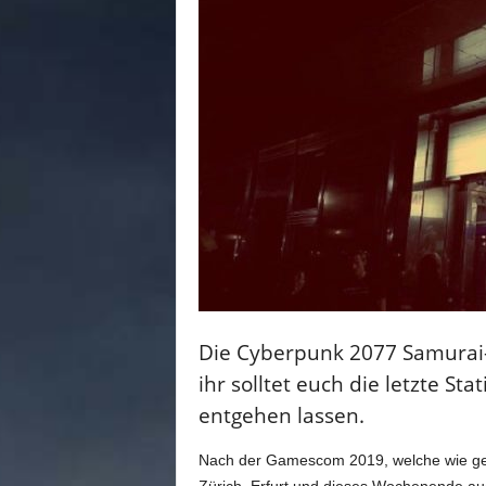
n
e
d
e
u
t
s
c
h
s
p
r
a
c
h
Die Cyberpunk 2077 Samurai-
i
g
ihr solltet euch die letzte St
e
entgehen lassen.
C
o
Nach der Gamescom 2019, welche wie gewoh
m