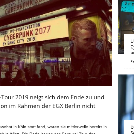
U
C
b
Pa
Tour 2019 neigt sich dem Ende zu und
ation im Rahmen der EGX Berlin nicht
D
nt in Köln statt fand, waren sie mittlerweile bereits in
S