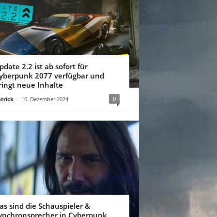
pdate 2.2 ist ab sofort für
yberpunk 2077 verfügbar und
ringt neue Inhalte
0
trick
-
10. Dezember 2024
as sind die Schauspieler &
ynchronsprecher in Cyberpunk