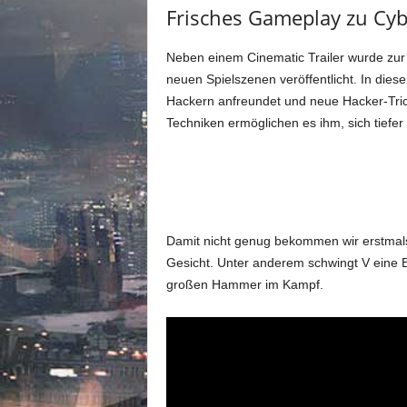
m
Frisches Gameplay zu Cy
u
n
Neben einem Cinematic Trailer wurde zur
i
t
neuen Spielszenen veröffentlicht. In dies
y
Hackern anfreundet und neue Hacker-Tric
z
Techniken ermöglichen es ihm, sich tiefer
u
C
y
b
e
r
Damit nicht genug bekommen wir erstmals
p
Gesicht. Unter anderem schwingt V eine E
u
großen Hammer im Kampf.
n
k
2
0
7
7