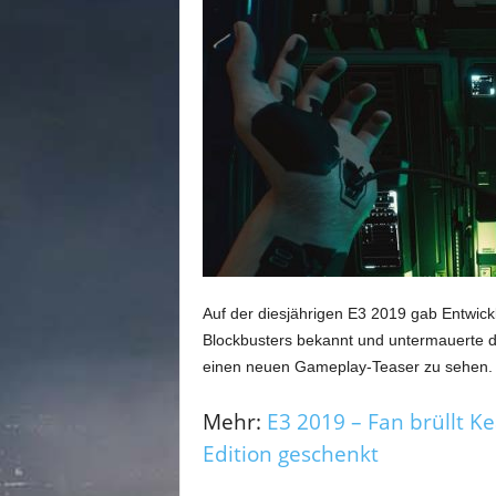
n
e
d
e
u
t
s
c
h
s
p
r
a
c
Auf der diesjährigen E3 2019 gab Entwick
h
Blockbusters bekannt und untermauerte di
i
einen neuen Gameplay-Teaser zu sehen.
g
e
Mehr:
E3 2019 – Fan brüllt 
C
Edition geschenkt
o
m