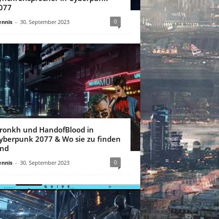
077
0
nnis
-
30. September 2023
ronkh und HandofBlood in
yberpunk 2077 & Wo sie zu finden
ind
0
nnis
-
30. September 2023