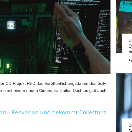
U
C
b
Pa
ler CD Projekt RED das Veröffentlichungsdatum des SciFi-
es mit einem neuen Cinematic Trailer. Doch es gibt auch
Keanu Reeves an und bekommt Collector’s
D
S