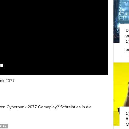
D
w
C
De
unk 2077
ichten Cyberpunk 2077 Gameplay? Schreibt es in die
C
A
M
PLAY