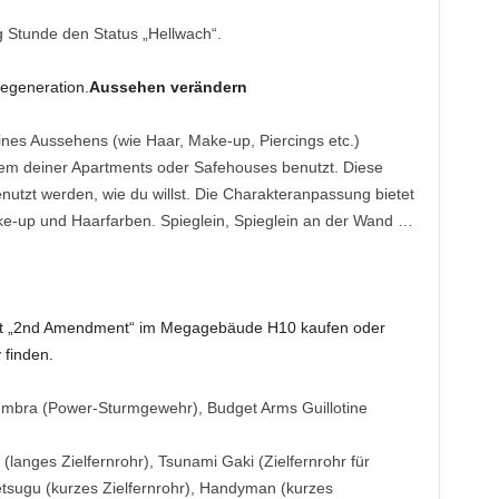
g Stunde den Status „Hellwach“.
egeneration.
Aussehen verändern
ines Aussehens (wie Haar, Make-up, Piercings etc.)
em deiner Apartments oder Safehouses benutzt. Diese
enutzt werden, wie du willst. Die Charakteranpassung bietet
ke-up und Haarfarben. Spieglein, Spieglein an der Wand …
äft „2nd Amendment“ im Megagebäude H10 kaufen oder
 finden.
Umbra (Power-Sturmgewehr), Budget Arms Guillotine
(langes Zielfernrohr), Tsunami Gaki (Zielfernrohr für
sugu (kurzes Zielfernrohr), Handyman (kurzes