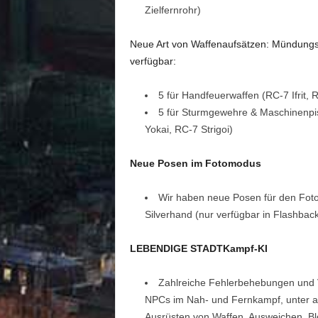
Zielfernrohr)
Neue Art von Waffenaufsätzen: Mündung
verfügbar:
5 für Handfeuerwaffen (RC-7 Ifrit,
5 für Sturmgewehre & Maschinenpi
Yokai, RC-7 Strigoi)
Neue Posen im Fotomodus
Wir haben neue Posen für den Foto
Silverhand (nur verfügbar in Flashback
LEBENDIGE STADT
Kampf-KI
Zahlreiche Fehlerbehebungen und 
NPCs im Nah- und Fernkampf, unter a
Ausrüsten von Waffen, Ausweichen, B