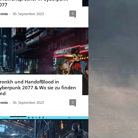
077
0
nnis
-
30. September 2023
ronkh und HandofBlood in
yberpunk 2077 & Wo sie zu finden
ind
0
nnis
-
30. September 2023