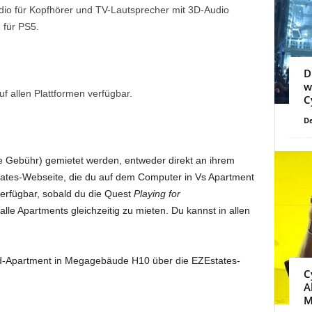
 Audio für Kopfhörer und TV-Lautsprecher mit 3D-Audio
 für PS5.
D
w
uf allen Plattformen verfügbar.
C
De
 Gebühr) gemietet werden, entweder direkt an ihrem
states-Webseite, die du auf dem Computer in Vs Apartment
erfügbar, sobald du die Quest
Playing for
alle Apartments gleichzeitig zu mieten. Du kannst in allen
.
rd-Apartment in Megagebäude H10 über die EZEstates-
C
A
M