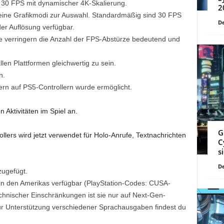
 30 FPS mit dynamischer 4K-Skalierung.
2
keine Grafikmodi zur Auswahl. Standardmäßig sind 30 FPS
De
er Auflösung verfügbar.
 verringern die Anzahl der FPS-Abstürze bedeutend und
en Plattformen gleichwertig zu sein.
n.
rn auf PS5-Controllern wurde ermöglicht.
 Aktivitäten im Spiel an.
G
lers wird jetzt verwendet für Holo-Anrufe, Textnachrichten
C
s
De
zugefügt.
 in den Amerikas verfügbar (PlayStation-Codes: CUSA-
nischer Einschränkungen ist sie nur auf Next-Gen-
zur Unterstützung verschiedener Sprachausgaben findest du