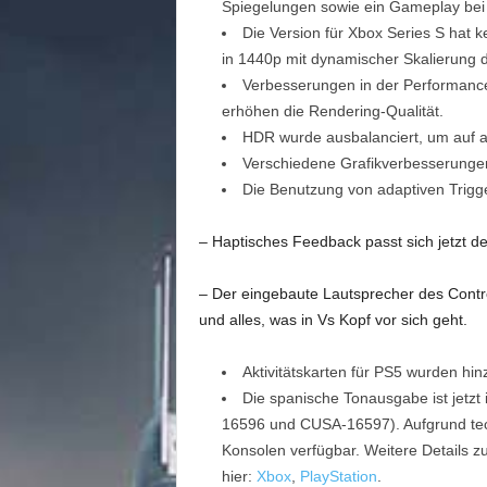
m
Spiegelungen sowie ein Gameplay bei
u
Die Version für Xbox Series S hat 
n
in 1440p mit dynamischer Skalierung d
i
Verbesserungen in der Performance
t
erhöhen die Rendering-Qualität.
y
HDR wurde ausbalanciert, um auf all
z
u
Verschiedene Grafikverbesserunge
C
Die Benutzung von adaptiven Trigge
y
b
– Haptisches Feedback passt sich jetzt den
e
r
– Der eingebaute Lautsprecher des Control
p
und alles, was in Vs Kopf vor sich geht.
u
n
k
Aktivitätskarten für PS5 wurden hin
2
Die spanische Tonausgabe ist jetzt
0
16596 und CUSA-16597). Aufgrund tech
7
Konsolen verfügbar. Weitere Details 
7
hier:
Xbox
,
PlayStation
.