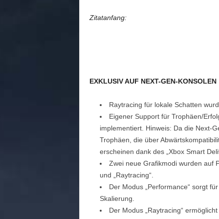
n
e
Zitatanfang:
d
e
u
t
s
c
EXKLUSIV AUF NEXT-GEN-KONSOLEN
h
s
Raytracing für lokale Schatten wurd
p
Eigener Support für Trophäen/Erfo
r
a
implementiert. Hinweis: Da die Next-G
c
Trophäen, die über Abwärtskompatibili
h
erscheinen dank des „Xbox Smart Deli
i
Zwei neue Grafikmodi wurden auf P
g
und „Raytracing“.
e
Der Modus „Performance“ sorgt für
C
Skalierung.
o
m
Der Modus „Raytracing“ ermöglicht 