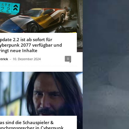
pdate 2.2 ist ab sofort für
yberpunk 2077 verfügbar und
ringt neue Inhalte
0
trick
-
10. Dezember 2024
as sind die Schauspieler &
ynchronsprecher in Cyberpunk