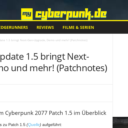
EDGERUNNERS
REVIEWS
FILME & SERIEN
ate 1.5 bringt Next-Gen-Upgrade, Demo und mehr! (Patchnotes)
date 1.5 bringt Next-
o und mehr! (Patchnotes)
zum Cyberpunk 2077 Patch 1.5 im Überblick
es zu Patch 1.5
(
Quelle
)
aufgeführt: