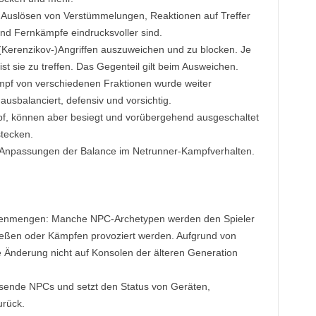
 Auslösen von Verstümmelungen, Reaktionen auf Treffer
d Fernkämpfe eindrucksvoller sind.
i (Kerenzikov-)Angriffen auszuweichen und zu blocken. Je
 ist sie zu treffen. Das Gegenteil gilt beim Ausweichen.
pf von verschiedenen Fraktionen wurde weiter
 ausbalanciert, defensiv und vorsichtig.
mpf, können aber besiegt und vorübergehend ausgeschaltet
tecken.
Anpassungen der Balance im Netrunner-Kampfverhalten.
henmengen: Manche NPC-Archetypen werden den Spieler
hießen oder Kämpfen provoziert werden. Aufgrund von
 Änderung nicht auf Konsolen der älteren Generation
esende NPCs und setzt den Status von Geräten,
rück.