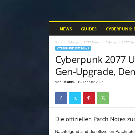
M
NEWS
GUIDES
CYBERPUNK: 
y
C
Start
Cyberpunk 2077 News
Cyberpunk 2077 Upd
y
CYBERPUNK 2077 NEWS
b
Cyberpunk 2077 Up
e
r
Gen-Upgrade, Dem
p
u
n
Von
Dennis
-
15. Februar 2022
k
.
d
e
|
Die offiziellen Patch Notes 
D
e
Nachfolgend sind die offiziellen Patchnot
i