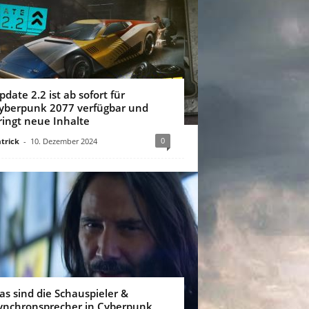
pdate 2.2 ist ab sofort für
yberpunk 2077 verfügbar und
ringt neue Inhalte
0
trick
-
10. Dezember 2024
as sind die Schauspieler &
ynchronsprecher in Cyberpunk