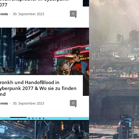
077
0
nnis
-
30. September 2023
ronkh und HandofBlood in
yberpunk 2077 & Wo sie zu finden
ind
0
nnis
-
30. September 2023