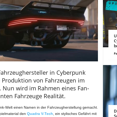
U
C
b
Pa
Fahrzeughersteller in Cyberpunk
ie Produktion von Fahrzeugen im
hat. Nun wird im Rahmen eines Fan-
nten Fahrzeuge Realität.
unk-Welt einen Namen in der Fahrzeugherstellung gemacht.
D
Spielmaterial den
Quadra V-Tech
, ein stylisches Gefährt mit
S