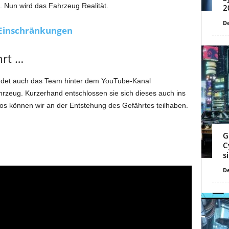
 Nun wird das Fahrzeug Realität.
2
De
 Einschränkungen
hrt …
indet auch das Team hinter dem YouTube-Kanal
rzeug. Kurzerhand entschlossen sie sich dieses auch ins
ideos können wir an der Entstehung des Gefährtes teilhaben.
G
C
s
De