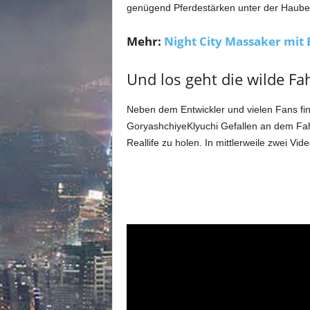
m
genügend Pferdestärken unter der Haube.
u
n
Mehr:
Night City Massaker mit
i
t
Und los geht die wilde Fa
y
z
u
Neben dem Entwickler und vielen Fans f
C
GoryashchiyeKlyuchi Gefallen an dem Fah
y
Reallife zu holen. In mittlerweile zwei V
b
e
r
p
u
n
k
2
0
7
7