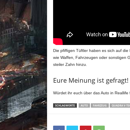
Die pfiffigen Tüftler haben es sich auf di
wie Waffen, Fahrzeugen oder sonstigen 
steiler Zahn hinzu.
Eure Meinung ist gefragt!
Würdet ihr euch über das Auto in Reallife
SCHLAGWORTE
AUTO
FAHRZEUG
QUADRA V-TE