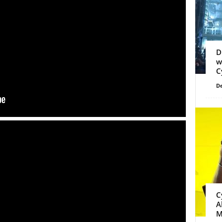
D
w
C
De
C
A
M