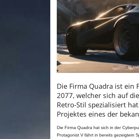
n
e
d
e
u
t
s
c
h
s
p
r
a
Die Firma Quadra ist ein 
c
2077, welcher sich auf d
h
i
Retro-Stil spezialisiert 
g
Projektes eines der bekan
e
C
o
Die Firma Quadra hat sich in der Cyberp
m
Protagonist V fährt in bereits gezeigtem 