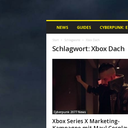
M
NEWS
GUIDES
CYBERPUNK: 
y
C
Start
Schlagworte
Xbox Dach
y
Schlagwort: Xbox Dach
b
e
r
p
u
n
k
.
d
e
|
Cyberpunk 2077 News
D
e
Xbox Series X Marketing-
i