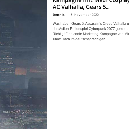
Kampagne mit Maul Cosplay
n
AC Valhalla, Gears 5...
e
Dennis
-
13. November 2020
d
e
Was haben Gears 5, Assassin’s Creed Valhalla 
u
das Action-Rollenspiel Cyberpunk 2077 gemei
t
Richtig! Eine coole Marketing-Kampagne von Mic
s
Xbox Dach im deutschsprachigen...
c
h
s
p
r
a
c
h
i
g
e
C
o
m