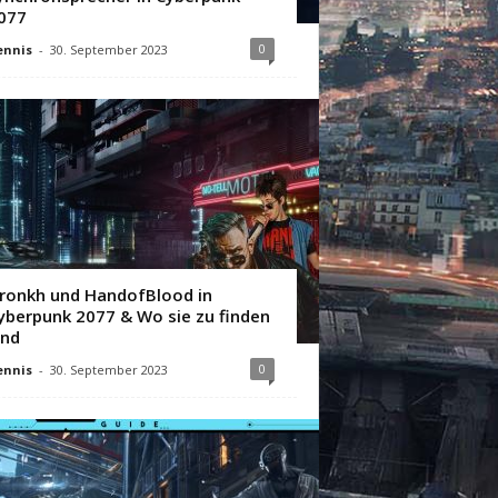
077
0
ennis
-
30. September 2023
ronkh und HandofBlood in
yberpunk 2077 & Wo sie zu finden
ind
0
ennis
-
30. September 2023