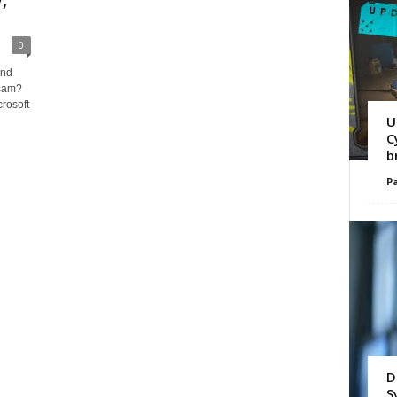
,
0
und
nsam?
rosoft
U
C
b
Pa
D
S