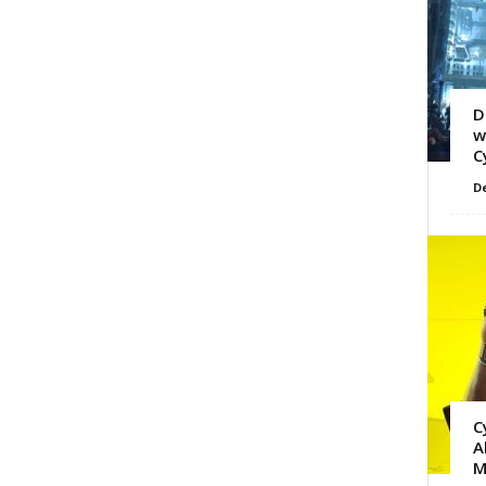
D
w
C
D
C
A
M