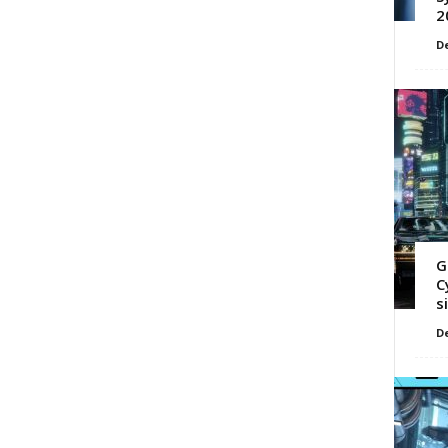
2
D
G
C
s
D