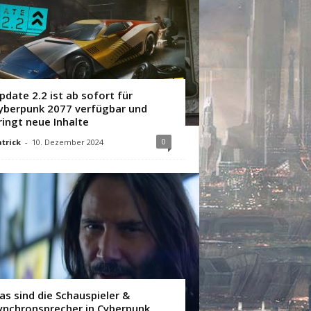
pdate 2.2 ist ab sofort für
yberpunk 2077 verfügbar und
ringt neue Inhalte
0
trick
-
10. Dezember 2024
as sind die Schauspieler &
ynchronsprecher in Cyberpunk