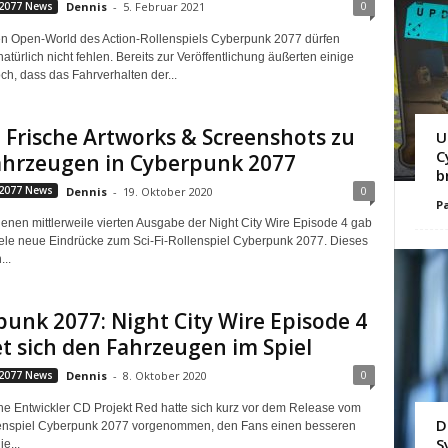
0
2077 News
Dennis
-
5. Februar 2021
en Open-World des Action-Rollenspiels Cyberpunk 2077 dürfen
türlich nicht fehlen. Bereits zur Veröffentlichung äußerten einige
ch, dass das Fahrverhalten der...
Frische Artworks & Screenshots zu
U
C
ahrzeugen in Cyberpunk 2077
b
0
2077 News
Dennis
-
19. Oktober 2020
Pa
enen mittlerweile vierten Ausgabe der Night City Wire Episode 4 gab
iele neue Eindrücke zum Sci-Fi-Rollenspiel Cyberpunk 2077. Dieses
..
unk 2077: Night City Wire Episode 4
 sich den Fahrzeugen im Spiel
0
2077 News
Dennis
-
8. Oktober 2020
he Entwickler CD Projekt Red hatte sich kurz vor dem Release vom
D
lenspiel Cyberpunk 2077 vorgenommen, den Fans einen besseren
S
ie...