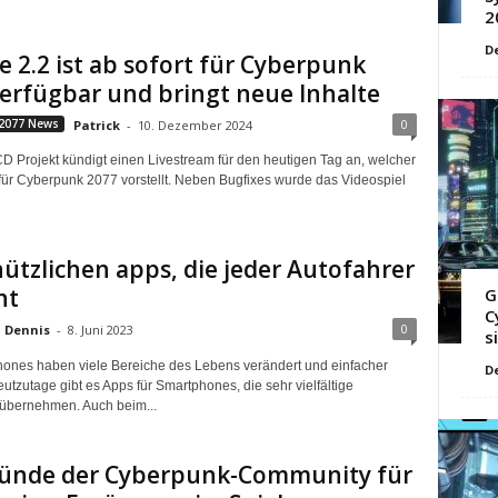
2
D
 2.2 ist ab sofort für Cyberpunk
erfügbar und bringt neue Inhalte
0
2077 News
Patrick
-
10. Dezember 2024
CD Projekt kündigt einen Livestream für den heutigen Tag an, welcher
für Cyberpunk 2077 vorstellt. Neben Bugfixes wurde das Videospiel
nützlichen apps, die jeder Autofahrer
ht
G
C
0
Dennis
-
8. Juni 2023
s
ones haben viele Bereiche des Lebens verändert und einfacher
D
utzutage gibt es Apps für Smartphones, die sehr vielfältige
übernehmen. Auch beim...
ründe der Cyberpunk-Community für