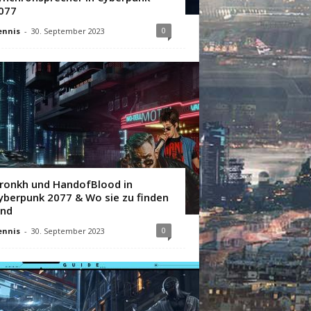
077
0
ennis
-
30. September 2023
ronkh und HandofBlood in
yberpunk 2077 & Wo sie zu finden
ind
0
ennis
-
30. September 2023