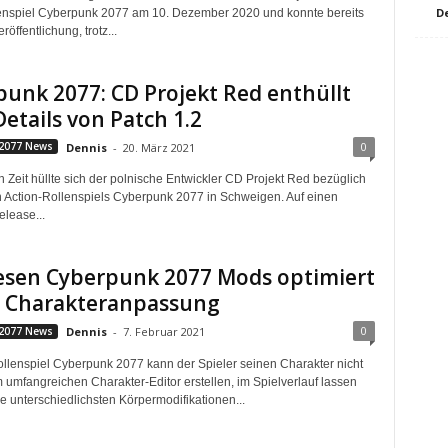
D
enspiel Cyberpunk 2077 am 10. Dezember 2020 und konnte bereits
röffentlichung, trotz...
unk 2077: CD Projekt Red enthüllt
Details von Patch 1.2
0
2077 News
Dennis
-
20. März 2021
en Zeit hüllte sich der polnische Entwickler CD Projekt Red bezüglich
 Action-Rollenspiels Cyberpunk 2077 in Schweigen. Auf einen
elease...
iesen Cyberpunk 2077 Mods optimiert
ie Charakteranpassung
0
2077 News
Dennis
-
7. Februar 2021
ollenspiel Cyberpunk 2077 kann der Spieler seinen Charakter nicht
m umfangreichen Charakter-Editor erstellen, im Spielverlauf lassen
e unterschiedlichsten Körpermodifikationen...