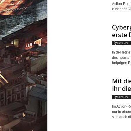
Action-Roll
kurz nach Ve
Cyberp
erste 
Cyberpunk 
In der letzt
des neusten
holprigen R
Mit d
ihr d
Cyberpunk 
Im Action-R
nur in eine
sich auch di