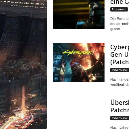
eine C
Allgemein
Die Erweite
der am meis
gutem...
Cyberp
Gen-U
(Patch
Cyberpunk 
Nach langer
veröffentli
Übersi
Patchn
Cyberpunk 
Nach Jahren