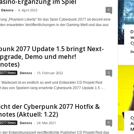
asino-Ergänzung im Spiel
0
Dennis
-
6. April 2023
rung „Phantom Liberty“ für das Spiel Cyberpunk 2077 ist derzeit eine
ten erwarteten Veröffentlichungen in der Gaming-Welt und das aus
D
w
C
unk 2077 Update 1.5 bringt Next-
D
pgrade, Demo und mehr!
notes)
0
2077 News
Dennis
-
15. Februar 2022
 Wartezeit ist es endlich so weit und Entwickler CD Projekt Red
cht das von Spielern lang ersehnte Cyberpunk 2077 Update 1.5 -...
cht der Cyberpunk 2077 Hotfix &
otes (Aktuell: 1.22)
C
0
A
2077 News
Dennis
-
24. Mai 2021
M
 der Entwicklungszeit veröffentlichte Publisher CD Projekt Red das