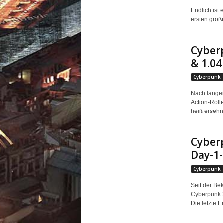
Endlich ist 
ersten größ
Cyberp
& 1.04
Cyberpunk 
Nach langer
Action-Roll
heiß ersehnt
Cyberp
Day-1-
Cyberpunk 
Seit der Be
Cyberpunk 2
Die letzte E