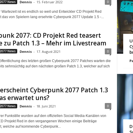
0
2077 News
Dennis
-
15. Februar 2022
 Wartezeit ist es endlich so weit und Entwickler CD Projekt Red
cht das von Spielern lang ersehnte Cyberpunk 2077 Update 1.5 -...
unk 2077: CD Projekt Red teasert
U
e zu Patch 1.3 – Mehr im Livestream
C
0
b
2077 News
Dennis
-
17. August 2021
Pa
röffentlichung des letzten großen Cyberpunk 2077 Patches warten die
eits sehnsüchtig auf den nächsten großen Patch 1.3, welcher auf sich
erscheint Cyberpunk 2077 Patch 1.3
as erwartet uns?
0
2077 News
Dennis
-
18. Juni 2021
er Funkstille wurden auf den offiziellen Social Media-Kanälen von
CD Projekt Red in den vergangenen Wochen einige Beiträge
D
cht, welche auf kommende Cyberpunk...
S