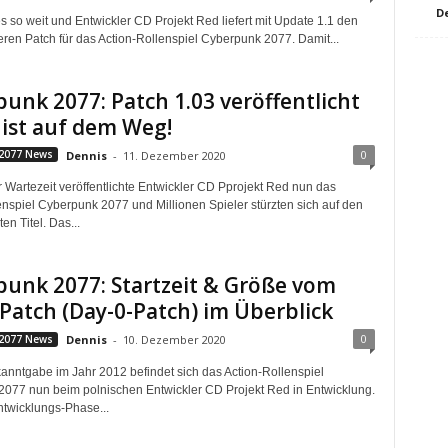
D
es so weit und Entwickler CD Projekt Red liefert mit Update 1.1 den
eren Patch für das Action-Rollenspiel Cyberpunk 2077. Damit...
unk 2077: Patch 1.03 veröffentlicht
 ist auf dem Weg!
0
2077 News
Dennis
-
11. Dezember 2020
 Wartezeit veröffentlichte Entwickler CD Pprojekt Red nun das
enspiel Cyberpunk 2077 und Millionen Spieler stürzten sich auf den
en Titel. Das...
unk 2077: Startzeit & Größe vom
Patch (Day-0-Patch) im Überblick
0
2077 News
Dennis
-
10. Dezember 2020
kanntgabe im Jahr 2012 befindet sich das Action-Rollenspiel
077 nun beim polnischen Entwickler CD Projekt Red in Entwicklung.
ntwicklungs-Phase...