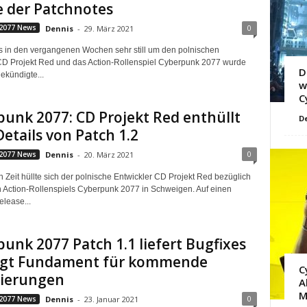
e der Patchnotes
0
2077 News
Dennis
-
29. März 2021
in den vergangenen Wochen sehr still um den polnischen
CD Projekt Red und das Action-Rollenspiel Cyberpunk 2077 wurde
D
ekündigte...
w
C
unk 2077: CD Projekt Red enthüllt
D
Details von Patch 1.2
0
2077 News
Dennis
-
20. März 2021
en Zeit hüllte sich der polnische Entwickler CD Projekt Red bezüglich
 Action-Rollenspiels Cyberpunk 2077 in Schweigen. Auf einen
elease...
unk 2077 Patch 1.1 liefert Bugfixes
egt Fundament für kommende
C
ierungen
A
M
0
2077 News
Dennis
-
23. Januar 2021