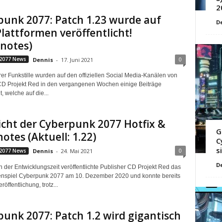
2
unk 2077: Patch 1.23 wurde auf
D
Plattformen veröffentlicht!
notes)
0
2077 News
Dennis
-
17. Juni 2021
er Funkstille wurden auf den offiziellen Social Media-Kanälen von
CD Projekt Red in den vergangenen Wochen einige Beiträge
t, welche auf die...
cht der Cyberpunk 2077 Hotfix &
G
otes (Aktuell: 1.22)
C
s
0
2077 News
Dennis
-
24. Mai 2021
D
 der Entwicklungszeit veröffentlichte Publisher CD Projekt Red das
enspiel Cyberpunk 2077 am 10. Dezember 2020 und konnte bereits
röffentlichung, trotz...
unk 2077: Patch 1.2 wird gigantisch