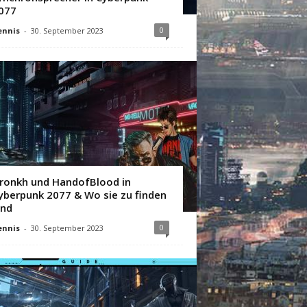
077
0
ennis
-
30. September 2023
ronkh und HandofBlood in
yberpunk 2077 & Wo sie zu finden
ind
0
ennis
-
30. September 2023