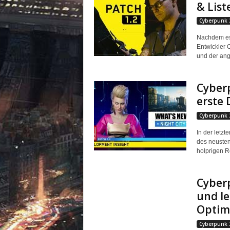
& List
Cyberpunk 
Nachdem es 
Entwickler 
und der ang
Cyberp
erste 
Cyberpunk 
In der letzt
des neusten
holprigen R
Cyberp
und l
Optim
Cyberpunk 