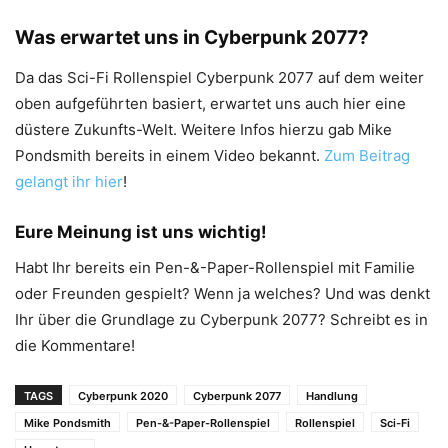
Was erwartet uns in Cyberpunk 2077?
Da das Sci-Fi Rollenspiel Cyberpunk 2077 auf dem weiter
oben aufgeführten basiert, erwartet uns auch hier eine
düstere Zukunfts-Welt. Weitere Infos hierzu gab Mike
Pondsmith bereits in einem Video bekannt.
Zum Beitrag
gelangt ihr hier
!
Eure Meinung ist uns wichtig!
Habt Ihr bereits ein Pen-&-Paper-Rollenspiel mit Familie
oder Freunden gespielt? Wenn ja welches? Und was denkt
Ihr über die Grundlage zu Cyberpunk 2077? Schreibt es in
die Kommentare!
TAGS
Cyberpunk 2020
Cyberpunk 2077
Handlung
Mike Pondsmith
Pen-&-Paper-Rollenspiel
Rollenspiel
Sci-Fi