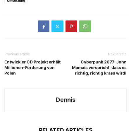
Umsetzung
Previous article
Next article
Entwickler CD Projekt erhält
Cyberpunk 2077: John
Millionen-Förderung von
Mamais verspricht, dass es
Polen
richtig, richtig krass wird!
Dennis
RELATED ARTICLES