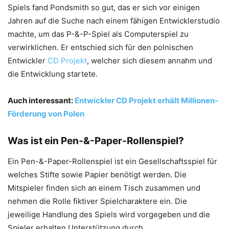
Spiels fand Pondsmith so gut, das er sich vor einigen
Jahren auf die Suche nach einem fähigen Entwicklerstudio
machte, um das P-&-P-Spiel als Computerspiel zu
verwirklichen. Er entschied sich für den polnischen
Entwickler
CD Projekt
, welcher sich diesem annahm und
die Entwicklung startete.
Auch interessant:
Entwickler CD Projekt erhält Millionen-
Förderung von Polen
Was ist ein Pen-&-Paper-Rollenspiel?
Ein Pen-&-Paper-Rollenspiel ist ein Gesellschaftsspiel für
welches Stifte sowie Papier benötigt werden. Die
Mitspieler finden sich an einem Tisch zusammen und
nehmen die Rolle fiktiver Spielcharaktere ein. Die
jeweilige Handlung des Spiels wird vorgegeben und die
Spieler erhalten Unterstützung durch