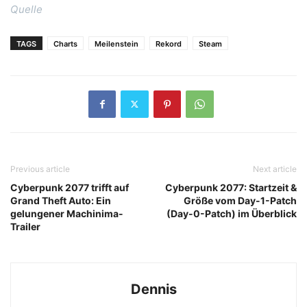
Quelle
TAGS
Charts
Meilenstein
Rekord
Steam
Previous article
Next article
Cyberpunk 2077 trifft auf
Cyberpunk 2077: Startzeit &
Grand Theft Auto: Ein
Größe vom Day-1-Patch
gelungener Machinima-
(Day-0-Patch) im Überblick
Trailer
Dennis