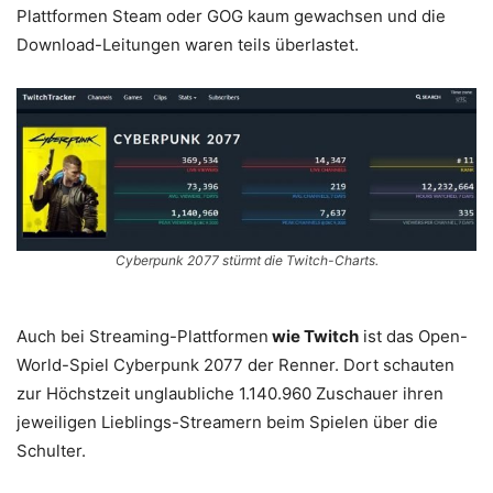
Plattformen Steam oder GOG kaum gewachsen und die
Download-Leitungen waren teils überlastet.
Cyberpunk 2077 stürmt die Twitch-Charts.
Auch bei Streaming-Plattformen
wie Twitch
ist das Open-
World-Spiel Cyberpunk 2077 der Renner. Dort schauten
zur Höchstzeit unglaubliche 1.140.960 Zuschauer ihren
jeweiligen Lieblings-Streamern beim Spielen über die
Schulter.