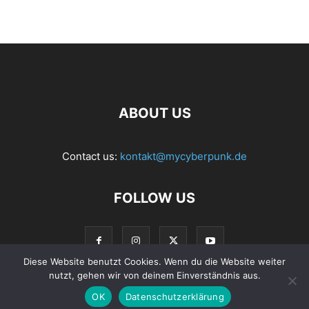
ABOUT US
Contact us:
kontakt@mycyberpunk.de
FOLLOW US
Diese Website benutzt Cookies. Wenn du die Website weiter
nutzt, gehen wir von deinem Einverständnis aus.
OK
Datenschutzerklärung
© Copyright 2022 MyCyberpunk.de