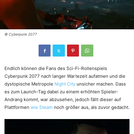
© Cyberpunk 2077
Endlich können die Fans des Sci-Fi-Rollenspiels
Cyberpunk 2077 nach langer Wartezeit aufatmen und die
dystopische Metropole
Night City
unsicher machen. Dass
es zum Launch-Tag dabei zu einem erhöhten Spieler-
Andrang kommt, war abzusehen, jedoch fällt dieser auf
Plattformen
wie Steam
noch größer aus, als zuvor gedacht.