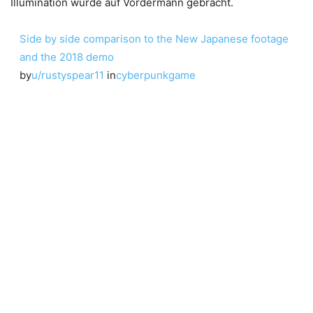
Illumination wurde auf Vordermann gebracht.
Side by side comparison to the New Japanese footage
and the 2018 demo
by
u/rustyspear11
in
cyberpunkgame