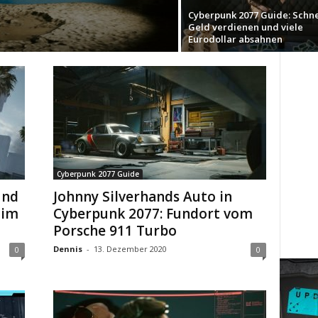
Cyberpunk 2077 Guide: Schne
Geld verdienen und viele
Eurodollar absahnen
Cyberpunk 2077 Guide
und
Johnny Silverhands Auto in
 im
Cyberpunk 2077: Fundort vom
Porsche 911 Turbo
Dennis
-
13. Dezember 2020
0
0