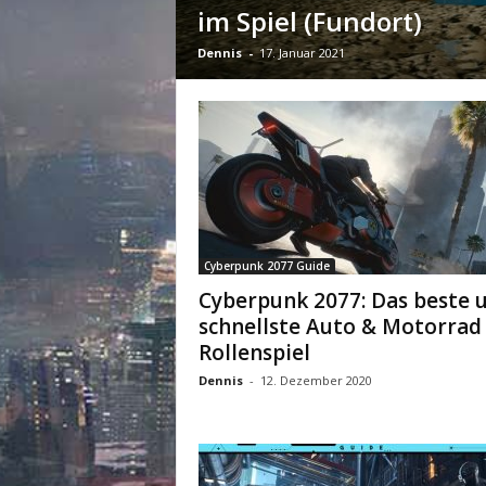
m
im Spiel (Fundort)
u
n
Dennis
-
17. Januar 2021
i
t
y
z
u
C
y
b
e
Cyberpunk 2077 Guide
r
Cyberpunk 2077: Das beste 
p
schnellste Auto & Motorrad
u
n
Rollenspiel
k
Dennis
-
12. Dezember 2020
2
0
7
7