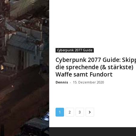
Cyberpunk 2077 Guide
Cyberpunk 2077 Guide: Skip
die sprechende (& stärkste)
Waffe samt Fundort
Dennis
-
15. Dezember 2020
1
2
3