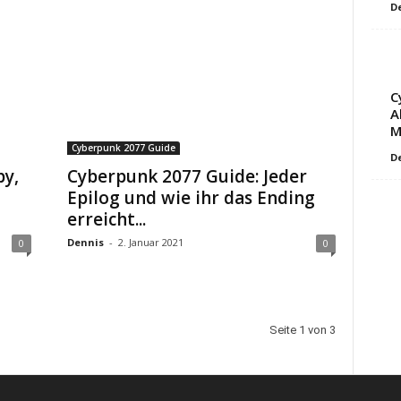
D
C
A
M
Cyberpunk 2077 Guide
D
py,
Cyberpunk 2077 Guide: Jeder
Epilog und wie ihr das Ending
erreicht...
Dennis
-
2. Januar 2021
0
0
Seite 1 von 3