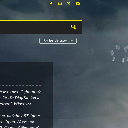
Am beliebtesten
ollenspiel. Cyberpunk
für die PlayStation 4,
icrosoft Windows
hnt, welches 57 Jahre
 eine Open-World mit
Rolle des Söldners V.