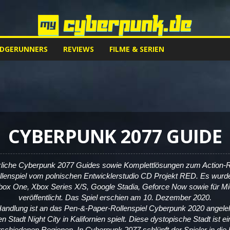
EDGERUNNERS
REVIEWS
FILME & SERIEN
CYBERPUNK 2077 GUIDE
zliche Cyberpunk 2077 Guides sowie Komplettlösungen zum Action-R
ollenspiel vom polnischen Entwicklerstudio CD Projekt RED. Es wurde 
Xbox One, Xbox Series X/S, Google Stadia, Geforce Now sowie für M
veröffentlicht. Das Spiel erschien am 10. Dezember 2020.
Handlung ist an das Pen-&-Paper-Rollenspiel Cyberpunk 2020 angele
ven Stadt Night City in Kalifornien spielt. Diese dystopische Stadt ist
chiedenen Regionen. In Cyberpunk 2077 schlüpft der Spieler in die 