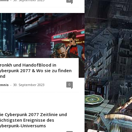
ronkh und HandofBlood in
yberpunk 2077 & Wo sie zu finden
ind
0
ennis
-
30. September 2023
ie Cyberpunk 2077 Zeitlinie und
ichtigsten Ereignisse des
yberpunk-Universums