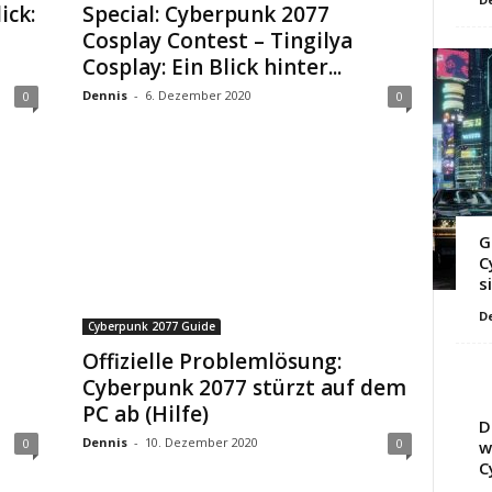
ick:
Special: Cyberpunk 2077
Cosplay Contest – Tingilya
Cosplay: Ein Blick hinter...
Dennis
-
6. Dezember 2020
0
0
G
C
s
D
Cyberpunk 2077 Guide
Offizielle Problemlösung:
Cyberpunk 2077 stürzt auf dem
PC ab (Hilfe)
D
Dennis
-
10. Dezember 2020
0
0
w
C