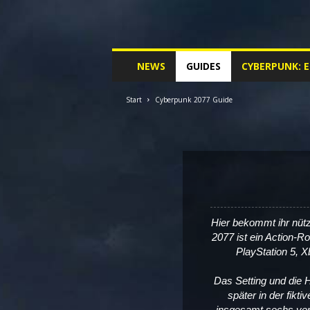
M
NEWS
GUIDES
CYBERPUNK: 
y
C
y
Start
Cyberpunk 2077 Guide
b
e
r
p
u
n
k
.
Hier bekommt ihr nüt
d
2077 ist ein Action-R
e
PlayStation 5, 
|
D
Das Setting und die 
e
später in der fikti
i
insgesamt sechs vers