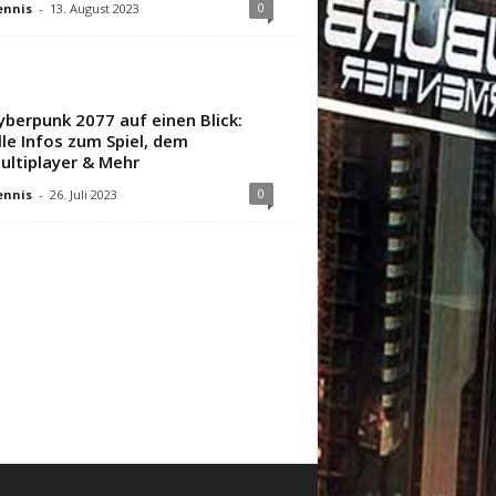
0
ennis
-
13. August 2023
yberpunk 2077 auf einen Blick:
lle Infos zum Spiel, dem
ultiplayer & Mehr
0
ennis
-
26. Juli 2023