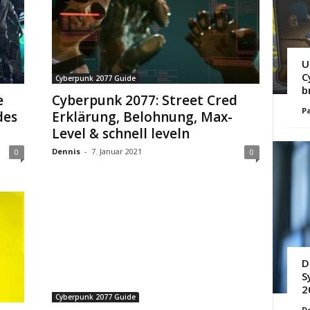
U
C
Cyberpunk 2077 Guide
b
e
Cyberpunk 2077: Street Cred
Pa
des
Erklärung, Belohnung, Max-
Level & schnell leveln
Dennis
-
7. Januar 2021
0
0
D
S
2
Cyberpunk 2077 Guide
D