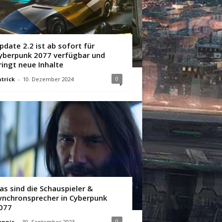
pdate 2.2 ist ab sofort für
yberpunk 2077 verfügbar und
ringt neue Inhalte
0
trick
-
10. Dezember 2024
as sind die Schauspieler &
ynchronsprecher in Cyberpunk
077
0
ennis
-
30. September 2023