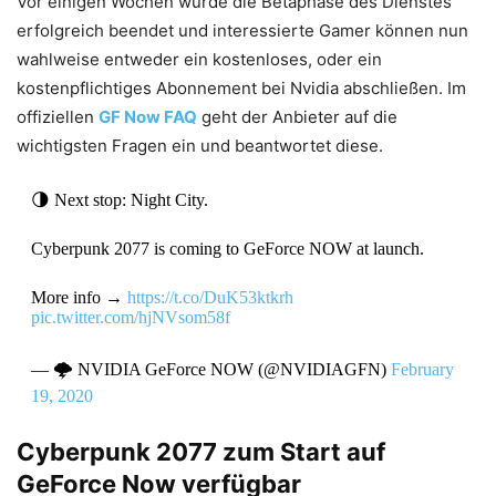
Vor einigen Wochen wurde die Betaphase des Dienstes
erfolgreich beendet und interessierte Gamer können nun
wahlweise entweder ein kostenloses, oder ein
kostenpflichtiges Abonnement bei Nvidia abschließen. Im
offiziellen
GF Now FAQ
geht der Anbieter auf die
wichtigsten Fragen ein und beantwortet diese.
🌗 Next stop: Night City.
Cyberpunk 2077 is coming to GeForce NOW at launch.
More info →
https://t.co/DuK53ktkrh
pic.twitter.com/hjNVsom58f
— 🌩️ NVIDIA GeForce NOW (@NVIDIAGFN)
February
19, 2020
Cyberpunk 2077 zum Start auf
GeForce Now verfügbar