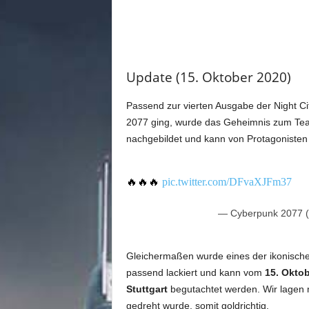
m
u
n
i
t
Update (15. Oktober 2020)
y
z
u
Passend zur vierten Ausgabe der Night C
C
2077 ging, wurde das Geheimnis zum Teas
y
nachgebildet und kann von Protagoniste
b
e
r
🔥🔥🔥
pic.twitter.com/DFvaXJFm37
p
u
— Cyberpunk 2077
n
k
2
Gleichermaßen wurde eines der ikonische
0
passend lackiert und kann vom
15. Okto
7
Stuttgart
begutachtet werden. Wir lagen 
7
gedreht wurde, somit goldrichtig.