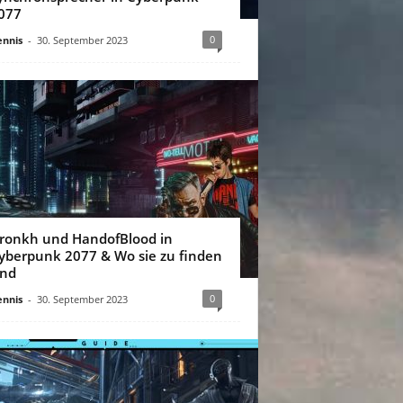
077
0
nnis
-
30. September 2023
ronkh und HandofBlood in
yberpunk 2077 & Wo sie zu finden
ind
0
nnis
-
30. September 2023