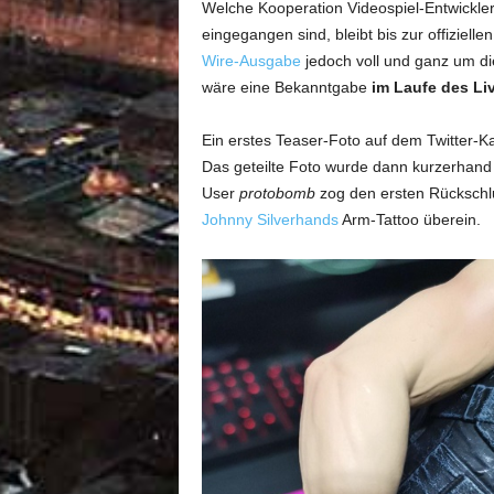
Welche Kooperation Videospiel-Entwickle
eingegangen sind, bleibt bis zur offiziel
Wire-Ausgabe
jedoch voll und ganz um di
wäre eine Bekanntgabe
im Laufe des Li
Ein erstes Teaser-Foto auf dem Twitter-K
Das geteilte Foto wurde dann kurzerhand
User
protobomb
zog den ersten Rückschlu
Johnny Silverhands
Arm-Tattoo überein.