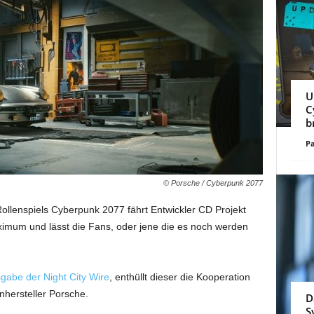
U
C
b
Pa
© Porsche / Cyberpunk 2077
Rollenspiels Cyberpunk 2077 fährt Entwickler CD Projekt
imum und lässt die Fans, oder jene die es noch werden
sgabe der Night City Wire
, enthüllt dieser die Kooperation
hersteller Porsche.
D
S