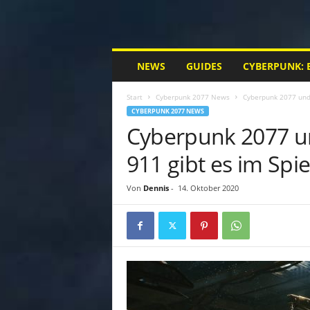
M
NEWS
GUIDES
CYBERPUNK: 
y
C
Start
Cyberpunk 2077 News
Cyberpunk 2077 und 
y
CYBERPUNK 2077 NEWS
b
Cyberpunk 2077 u
e
r
911 gibt es im Spie
p
u
n
Von
Dennis
-
14. Oktober 2020
k
.
d
e
|
D
e
i