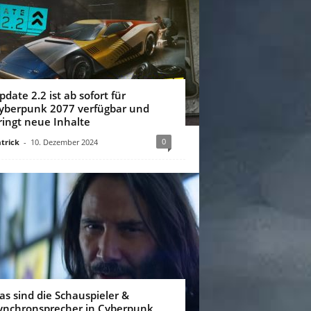
pdate 2.2 ist ab sofort für
yberpunk 2077 verfügbar und
ringt neue Inhalte
0
trick
-
10. Dezember 2024
as sind die Schauspieler &
ynchronsprecher in Cyberpunk