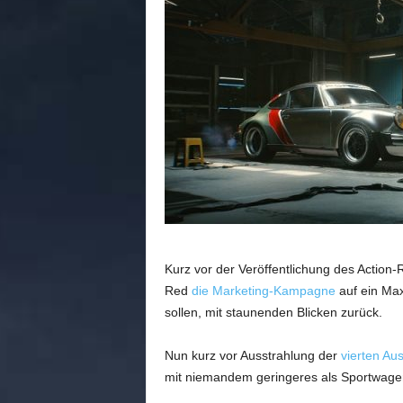
n
e
d
e
u
t
s
c
h
s
p
r
a
c
Kurz vor der Veröffentlichung des Action-
h
Red
die Marketing-Kampagne
auf ein Max
i
g
sollen, mit staunenden Blicken zurück.
e
C
Nun kurz vor Ausstrahlung der
vierten Au
o
mit niemandem geringeres als Sportwagen
m