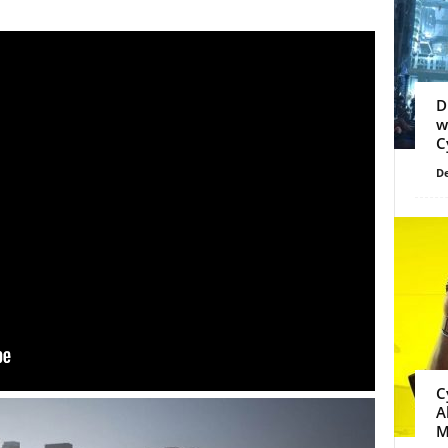
D
w
C
De
C
A
M