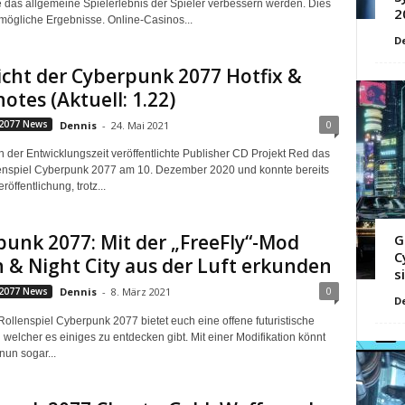
ie das allgemeine Spielerlebnis der Spieler verbessern werden. Dies
2
 mögliche Ergebnisse. Online-Casinos...
D
cht der Cyberpunk 2077 Hotfix &
otes (Aktuell: 1.22)
0
2077 News
Dennis
-
24. Mai 2021
 der Entwicklungszeit veröffentlichte Publisher CD Projekt Red das
enspiel Cyberpunk 2077 am 10. Dezember 2020 und konnte bereits
röffentlichung, trotz...
unk 2077: Mit der „FreeFly“-Mod
G
C
n & Night City aus der Luft erkunden
s
0
2077 News
Dennis
-
8. März 2021
D
Rollenspiel Cyberpunk 2077 bietet euch eine offene futuristische
n welcher es einiges zu entdecken gibt. Mit einer Modifikation könnt
 nun sogar...