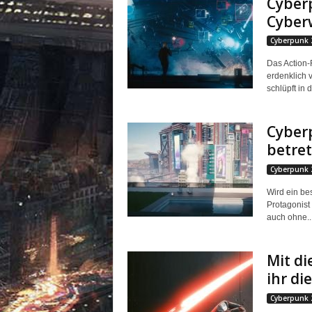
Cyberp
Cyberw
Cyberpunk 
Das Action-
erdenklich v
schlüpft in di
Cyberp
betret
Cyberpunk 
Wird ein be
Protagonist
auch ohne..
Mit d
ihr d
Cyberpunk 