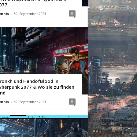
077
0
ennis
-
30. September 2023
ronkh und HandofBlood in
yberpunk 2077 & Wo sie zu finden
ind
0
ennis
-
30. September 2023