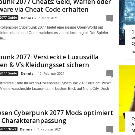
unk 2077 Cheats: Geld, Waffen oder
are via Cheat-Code erhalten
0
2077 Guide
Dennis
-
7. März 2021
Rollenspiel Cyberpunk 2077 bietet eine riesige Open-World mit
D
ielen Inhalte und Orten, welches es zu entdecken gibt. Der Spieler
w
e...
C
D
unk 2077: Versteckte Luxusvilla
en & V’s Kleidungsset sichern
0
2077 Guide
Dennis
-
10. Februar 2021
stimmtes Ende im Action-Rollenspiel Cyberpunk 2077 erreicht, winkt
 V eine waschechte Luxusvilla mit bestem Blick auf Night City. Doch
.
iesen Cyberpunk 2077 Mods optimiert
C
ie Charakteranpassung
A
0
2077 News
Dennis
-
7. Februar 2021
M