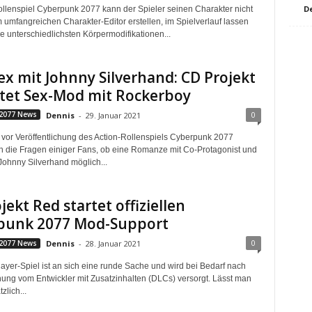
D
ollenspiel Cyberpunk 2077 kann der Spieler seinen Charakter nicht
m umfangreichen Charakter-Editor erstellen, im Spielverlauf lassen
e unterschiedlichsten Körpermodifikationen...
ex mit Johnny Silverhand: CD Projekt
etet Sex-Mod mit Rockerboy
0
2077 News
Dennis
-
29. Januar 2021
z vor Veröffentlichung des Action-Rollenspiels Cyberpunk 2077
h die Fragen einiger Fans, ob eine Romanze mit Co-Protagonist und
ohnny Silverhand möglich...
jekt Red startet offiziellen
punk 2077 Mod-Support
0
2077 News
Dennis
-
28. Januar 2021
layer-Spiel ist an sich eine runde Sache und wird bei Bedarf nach
chung vom Entwickler mit Zusatzinhalten (DLCs) versorgt. Lässt man
zlich...