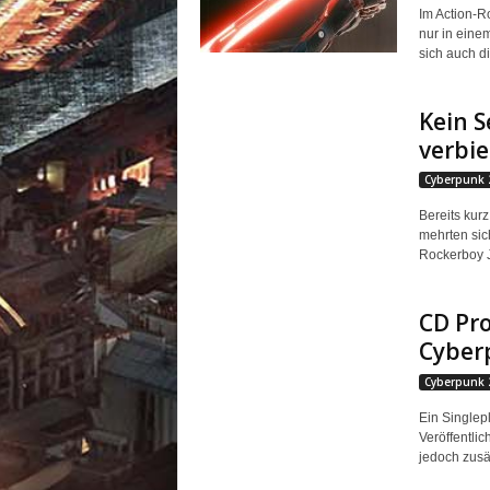
Im Action-R
nur in eine
sich auch di
Kein S
verbi
Cyberpunk 
Bereits kur
mehrten sic
Rockerboy J
CD Pro
Cyber
Cyberpunk 
Ein Singlep
Veröffentli
jedoch zusät