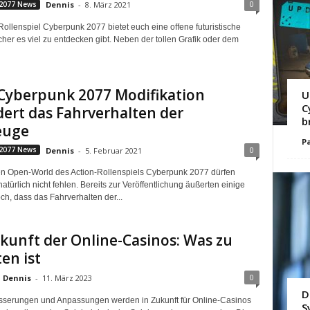
0
2077 News
Dennis
-
8. März 2021
Rollenspiel Cyberpunk 2077 bietet euch eine offene futuristische
cher es viel zu entdecken gibt. Neben der tollen Grafik oder dem
 Cyberpunk 2077 Modifikation
U
C
ert das Fahrverhalten der
b
euge
Pa
0
2077 News
Dennis
-
5. Februar 2021
en Open-World des Action-Rollenspiels Cyberpunk 2077 dürfen
türlich nicht fehlen. Bereits zur Veröffentlichung äußerten einige
ch, dass das Fahrverhalten der...
kunft der Online-Casinos: Was zu
en ist
0
Dennis
-
11. März 2023
D
sserungen und Anpassungen werden in Zukunft für Online-Casinos
S