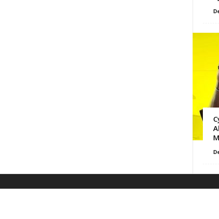
D
C
A
M
D