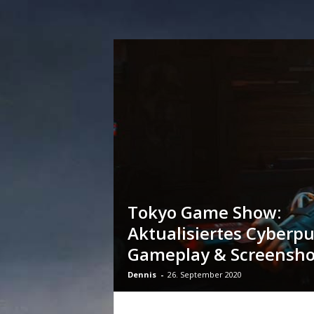
n
e
d
e
u
t
s
c
h
s
p
r
a
c
Tokyo Game Show:
h
Aktualisiertes Cyberp
i
g
Gameplay & Screensho
e
C
Dennis
-
26. September 2020
o
m