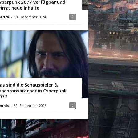
yberpunk 2077 verfügbar und
ringt neue Inhalte
0
trick
-
10. Dezember 2024
as sind die Schauspieler &
ynchronsprecher in Cyberpunk
077
0
ennis
-
30. September 2023