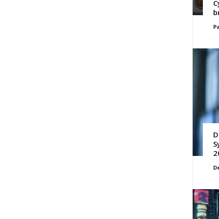
C
b
Pa
D
S
2
D