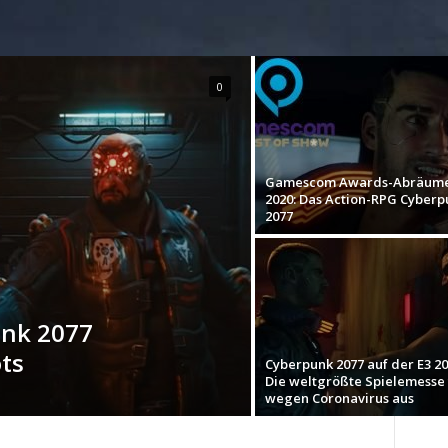
0
Gamescom Awards-Abräum
2020: Das Action-RPG Cyberp
2077
unk 2077
ts
Cyberpunk 2077 auf der E3 20
Die weltgrößte Spielemesse f
wegen Coronavirus aus