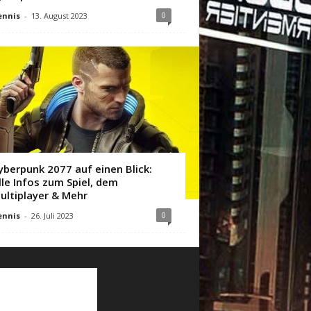
0
ennis
-
13. August 2023
yberpunk 2077 auf einen Blick:
lle Infos zum Spiel, dem
ultiplayer & Mehr
0
ennis
-
26. Juli 2023