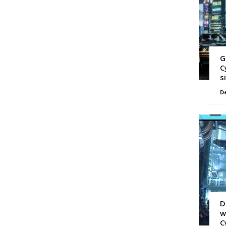
G
C
s
D
D
w
C