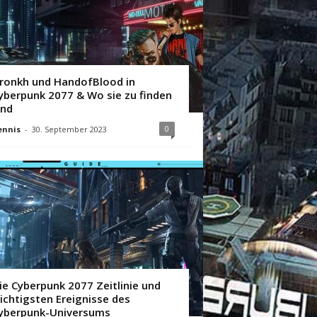
ronkh und HandofBlood in
yberpunk 2077 & Wo sie zu finden
ind
0
ennis
-
30. September 2023
ie Cyberpunk 2077 Zeitlinie und
ichtigsten Ereignisse des
yberpunk-Universums