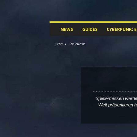
M
NEWS
GUIDES
CYBERPUNK: 
y
C
y
Start
Spielemesse
b
e
r
p
u
n
k
.
Spielemessen werden 
d
Welt präsentieren h
e
|
D
e
i