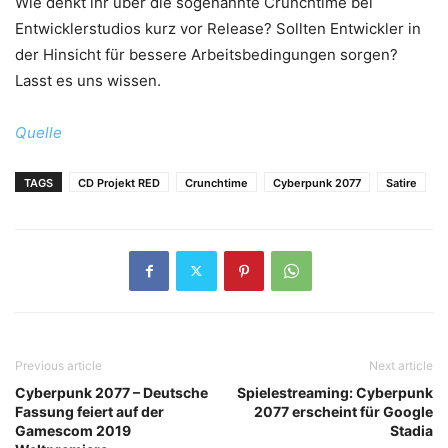
Wie denkt ihr über die sogenannte Crunchtime bei
Entwicklerstudios kurz vor Release? Sollten Entwickler in
der Hinsicht für bessere Arbeitsbedingungen sorgen?
Lasst es uns wissen.
Quelle
TAGS
CD Projekt RED
Crunchtime
Cyberpunk 2077
Satire
Previous article
Next article
Cyberpunk 2077 – Deutsche
Spielestreaming: Cyberpunk
Fassung feiert auf der
2077 erscheint für Google
Gamescom 2019
Stadia