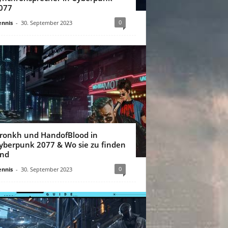
077
0
nnis
-
30. September 2023
ronkh und HandofBlood in
yberpunk 2077 & Wo sie zu finden
ind
0
nnis
-
30. September 2023