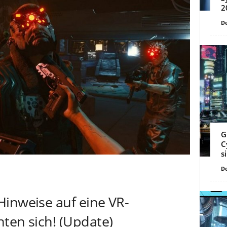
2
De
G
C
s
De
Hinweise auf eine VR-
ten sich! (Update)