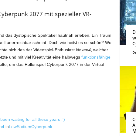
 Cyberpunk 2077 mit spezieller VR-
D
nd das dystopische Spektakel hautnah erleben. Ein Traum,
w
ell unerreichbar scheint. Doch wie heißt es so schön? Wo
C
chte sich das der Videospiel-Enthusiast
Nexen4
, welcher
De
te und mit viel Kreativität eine halbwegs
funktionsfähige
te, um das Rollenspiel Cyberpunk 2077 in der Virtual
C
 been waiting for all these years :‘)
A
n4
in
LowSodiumCyberpunk
M