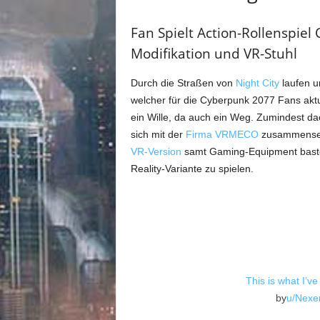
Fan Spielt Action-Rollenspiel
Modifikation und VR-Stuhl
Durch die Straßen von
Night City
laufen u
welcher für die Cyberpunk 2077 Fans aktu
ein Wille, da auch ein Weg. Zumindest da
sich mit der
Firma VRMECO
zusammensetz
VR-Version
samt Gaming-Equipment bastel
Reality-Variante zu spielen.
This is what I’ve
by
u/Nexe