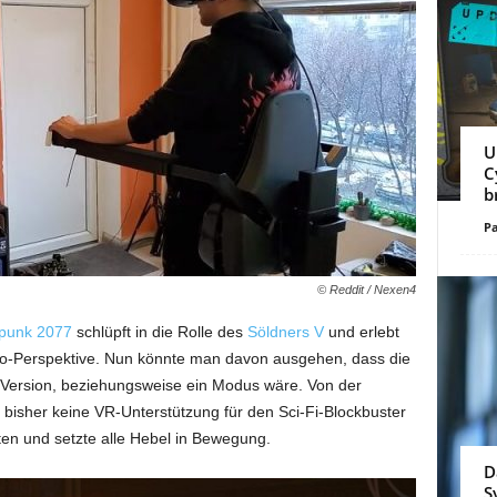
U
C
b
Pa
© Reddit / Nexen4
rpunk 2077
schlüpft in die Rolle des
Söldners V
und erlebt
go-Perspektive. Nun könnte man davon ausgehen, dass die
R-Version, beziehungsweise ein Modus wäre. Von der
 bisher keine VR-Unterstützung für den Sci-Fi-Blockbuster
lten und setzte alle Hebel in Bewegung.
D
S