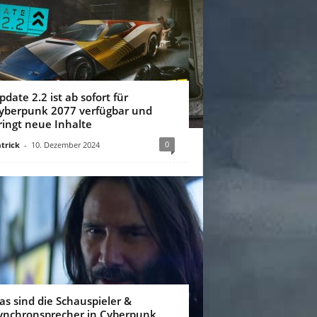
pdate 2.2 ist ab sofort für
yberpunk 2077 verfügbar und
ringt neue Inhalte
0
trick
-
10. Dezember 2024
as sind die Schauspieler &
ynchronsprecher in Cyberpunk