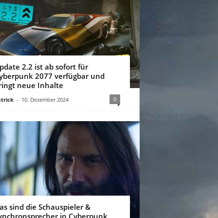
pdate 2.2 ist ab sofort für
yberpunk 2077 verfügbar und
ringt neue Inhalte
0
trick
-
10. Dezember 2024
as sind die Schauspieler &
ynchronsprecher in Cyberpunk