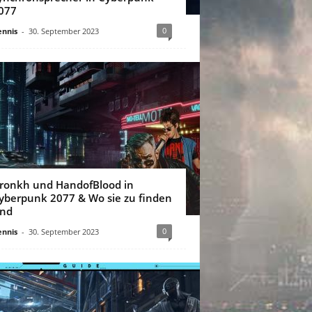
077
0
nnis
-
30. September 2023
ronkh und HandofBlood in
yberpunk 2077 & Wo sie zu finden
ind
0
nnis
-
30. September 2023