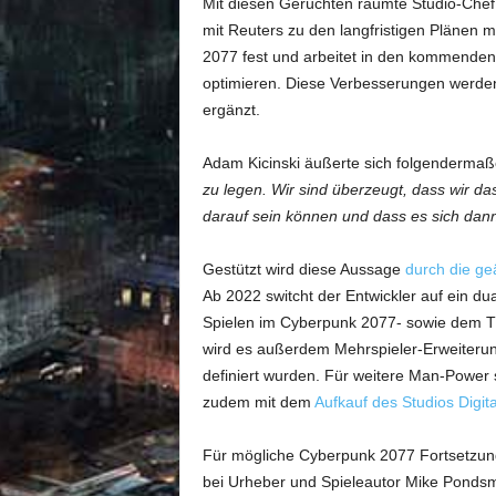
Mit diesen Gerüchten räumte Studio-Chef 
mit Reuters zu den langfristigen Plänen m
2077 fest und arbeitet in den kommenden 
optimieren. Diese Verbesserungen werden
ergänzt.
Adam Kicinski äußerte sich folgendermaß
zu legen. Wir sind überzeugt, dass wir da
darauf sein können und dass es sich dann 
Gestützt wird diese Aussage
durch die ge
Ab 2022 switcht der Entwickler auf ein du
Spielen im Cyberpunk 2077- sowie dem T
wird es außerdem Mehrspieler-Erweiterun
definiert wurden. Für weitere Man-Power s
zudem mit dem
Aufkauf des Studios Digit
Für mögliche Cyberpunk 2077 Fortsetzung
bei Urheber und Spieleautor Mike Pondsmi