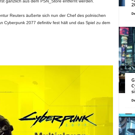
st gänzlich aus dem PSN_Store entfernt werden.
2
De
entur Reuters äußerte sich nun der Chef des polnischen
n Cyberpunk 2077 definitiv fest hält und das Spiel zu dem
G
C
s
De