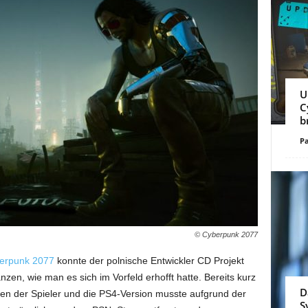
U
C
b
Pa
© Cyberpunk 2077
erpunk 2077
konnte der polnische Entwickler CD Projekt
zen, wie man es sich im Vorfeld erhofft hatte. Bereits kurz
D
en der Spieler und die PS4-Version musste aufgrund der
S