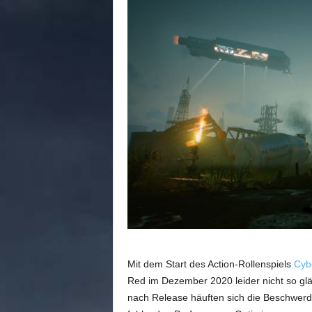
n
e
d
e
u
t
s
c
h
s
p
r
a
c
h
i
g
e
Mit dem Start des Action-Rollenspiels
Cyb
C
Red im Dezember 2020 leider nicht so glän
o
nach Release häuften sich die Beschwerd
m