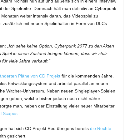
Adam Kicinski nun auf und äußerte sich in einem Interview
it der Spielreihe. Demnach hält man definitiv an Cyberpunk
Monaten weiter intensiv daran, das Videospiel zu
 zusätzlich mit neuen Spielinhalten in Form von DLCs
en:
„Ich sehe keine Option, Cyberpunk 2077 zu den Akten
s Spiel in einen Zustand bringen können, dass wir stolz
für viele Jahre verkauft.“
änderten Pläne von CD Projekt
für die kommenden Jahre.
ales Entwicklungssystem und arbeitet parallel an neuen
he Witcher-Universum. Neben neuen Singleplayer-Spielen
gen geben, welche bisher jedoch noch nicht näher
orgte man, neben der Einstellung vieler neuer Mitarbeiter,
al Scapes
.
en hat sich CD Projekt Red übrigens bereits
die Rechte
th gesichert.