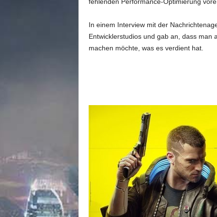
m
fehlenden Performance-Optimierung vorer
u
n
In einem Interview mit der Nachrichtenag
i
Entwicklerstudios und gab an, dass man a
t
machen möchte, was es verdient hat.
y
z
u
C
y
b
e
r
p
u
n
k
2
0
7
7