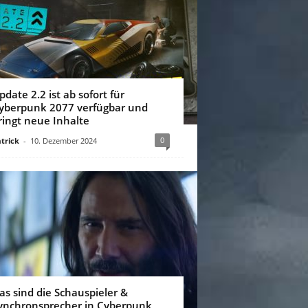
pdate 2.2 ist ab sofort für
yberpunk 2077 verfügbar und
ringt neue Inhalte
0
trick
-
10. Dezember 2024
as sind die Schauspieler &
ynchronsprecher in Cyberpunk