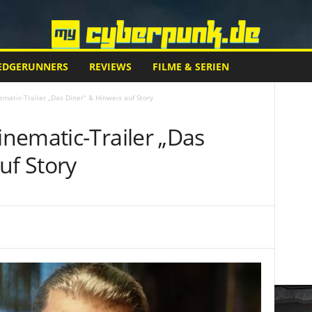
EDGERUNNERS
REVIEWS
FILME & SERIEN
matic-Trailer „Das Diner“ & Hinweis auf Story
nematic-Trailer „Das
uf Story