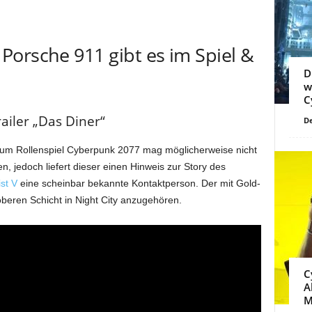
orsche 911 gibt es im Spiel &
D
w
C
iler „Das Diner“
De
 zum Rollenspiel Cyberpunk 2077 mag möglicherweise nicht
 jedoch liefert dieser einen Hinweis zur Story des
st V
eine scheinbar bekannte Kontaktperson. Der mit Gold-
beren Schicht in Night City anzugehören.
C
A
M