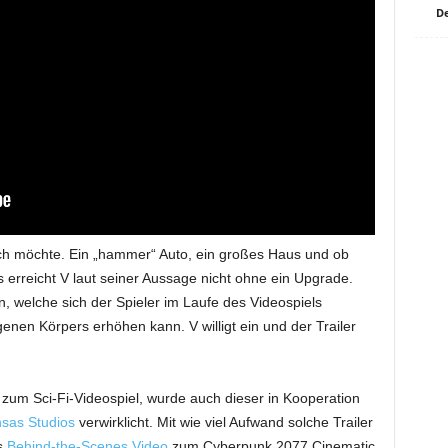
De
lich möchte. Ein „hammer“ Auto, ein großes Haus und ob
as erreicht V laut seiner Aussage nicht ohne ein Upgrade.
, welche sich der Spieler im Laufe des Videospiels
nen Körpers erhöhen kann. V willigt ein und der Trailer
 zum Sci-Fi-Videospiel, wurde auch dieser in Kooperation
sas Studios
verwirklicht. Mit wie viel Aufwand solche Trailer
s
Behind-the-Scenes Video
zum Cyberpunk 2077 Cinematic