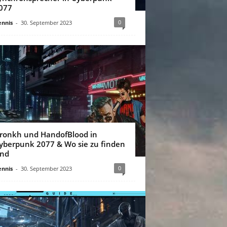
077
0
nnis
-
30. September 2023
ronkh und HandofBlood in
yberpunk 2077 & Wo sie zu finden
ind
0
nnis
-
30. September 2023