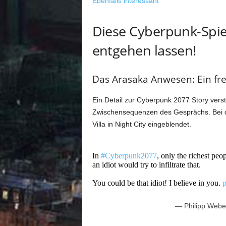
Ebenfalls interessant
Diese Cyberpunk-Spiele
entgehen lassen!
Das Arasaka Anwesen: Ein freu
Ein Detail zur Cyberpunk 2077 Story verste
Zwischensequenzen des Gesprächs. Bei d
Villa in Night City eingeblendet.
In
#Cyberpunk2077
, only the richest peo
an idiot would try to infiltrate that.
You could be that idiot! I believe in you.
p
— Philipp Web