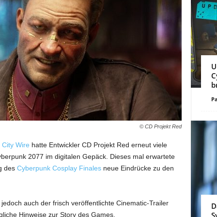
U
C
b
Pa
© CD Projekt Red
 City Wire
hatte Entwickler CD Projekt Red erneut viele
yberpunk 2077 im digitalen Gepäck. Dieses mal erwartete
ng des
Cyberpunk Cosplay Finales
neue Eindrücke zu den
doch auch der frisch veröffentlichte Cinematic-Trailer
D
S
gliche Hinweise zur Story des Games.