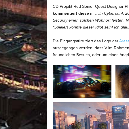
CD Projekt Red Senior Quest Designer Phi
kommentiert diese
mit:
„In Cyberpunk 20
Security einen solchen Wohnort leisten. Nu
(Spieler) könnte dieser Idiot sein! Ich gla
Die Eingangstüre ziert das Logo der
Arasa
ausgegangen werden, dass V im Rahmen e
freundlichen Besuch, oder um einen Angrif