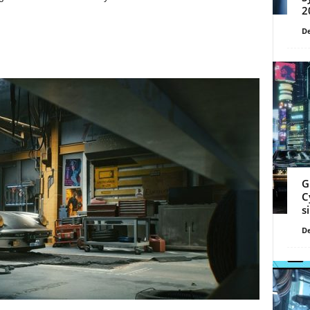
2
De
G
C
s
De