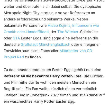
frisch veröffentlichten Sci-Fi-Blockbuster Cyberpunk 2077
weiter und übertrafen sich dabei selbst. Die dystopische
Metropole Night City strotz nur so vor Referenzen an
andere erfolgreiche und bekannte Werke. Neben
bekannten Personen wie
Hideo Kojima
,
Influencern wie
Gronkh oder HandofBlood
, der
The Witcher
-Spielreihe
oder
GTA
Easter Eggs, sind sogar eine Referenz an die
deutsche
Großstadt Mönchengladbach
oder ein eigener
Entwicklerraum samt Fotos aller
Mitarbeiter von CD
Projekt Red
zu finden.
Zu den neusten entdeckten Easter Eggs gehört nun eine
Referenz an die bekannte Harry Potter-Lore
. Die Bücher-
und Filmreihe dürfte wohl den meisten Menschen ein
Begriff sein. Ein Fan wollte kürzlich einen vermeintlich
lustigen Bug in Cyberpunk 2077 filmen und stieß dabei auf
ein waschechtes Harry Potter Easter Egg.