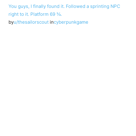
You guys, I finally found it. Followed a sprinting NPC
right to it. Platform 69 ¾.
by
u/thesailorscout
in
cyberpunkgame