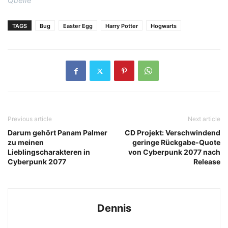
Quelle
TAGS
Bug
Easter Egg
Harry Potter
Hogwarts
Previous article
Next article
Darum gehört Panam Palmer
CD Projekt: Verschwindend
zu meinen
geringe Rückgabe-Quote
Lieblingscharakteren in
von Cyberpunk 2077 nach
Cyberpunk 2077
Release
Dennis