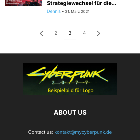
Strategiewechsel für die...
Dennis
-
31. März 2021
2
3
4
ABOUT US
Contact us:
kontakt@mycyberpunk.de