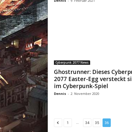
Dennis
-
9. Februar 2021
Cyberpunk 2077 News
Ghostrunner: Dieses Cyberp
2077 Easter-Egg versteckt s
im Cyberpunk-Spiel
Dennis
-
2. November 2020
...
1
34
35
36