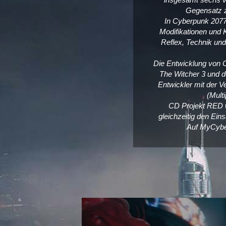
n
Gegensatz z
e
In Cyberpunk 2077 
d
Modifikationen und K
e
Reflex, Technik und
u
t
Die Entwicklung von 
s
The Witcher 3 und d
c
Entwickler mit der 
h
(Mult
s
CD Projekt RED wu
p
gleichzeitig den Ein
r
Auf MyCyber
a
c
h
i
g
e
C
o
m