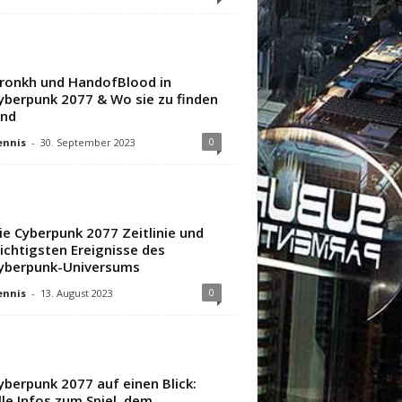
ronkh und HandofBlood in
yberpunk 2077 & Wo sie zu finden
ind
0
ennis
-
30. September 2023
ie Cyberpunk 2077 Zeitlinie und
ichtigsten Ereignisse des
yberpunk-Universums
0
ennis
-
13. August 2023
yberpunk 2077 auf einen Blick:
lle Infos zum Spiel, dem