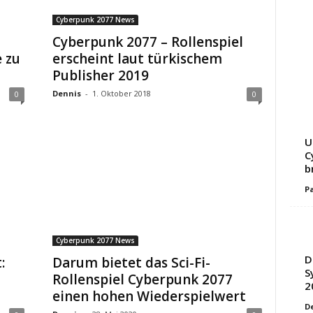
Cyberpunk 2077 News
Cyberpunk 2077 – Rollenspiel
e zu
erscheint laut türkischem
Publisher 2019
Dennis
-
1. Oktober 2018
0
0
U
C
b
Pa
Cyberpunk 2077 News
D
:
Darum bietet das Sci-Fi-
S
Rollenspiel Cyberpunk 2077
2
einen hohen Wiederspielwert
D