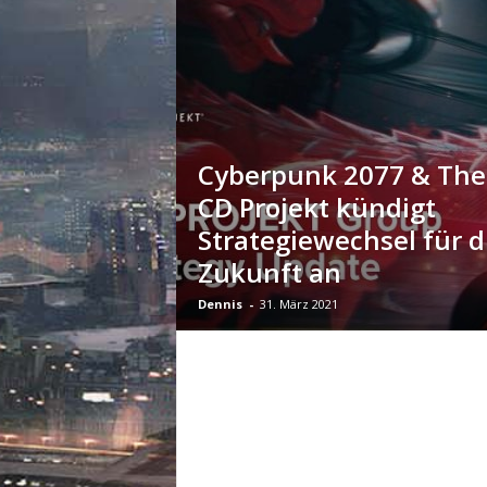
m
u
n
i
t
y
z
u
Cyberpunk 2077 & The
C
CD Projekt kündigt
y
Strategiewechsel für d
b
e
Zukunft an
r
p
Dennis
-
31. März 2021
u
n
k
2
0
7
7