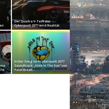
Der Quadra V-Tech aus
gen
Cyberpunk 2077 wird Realität
Erster Song vom Cyberpunk 2077
uma
Soundtrack: „Hole In The Sun“ von
cht
Point Break...