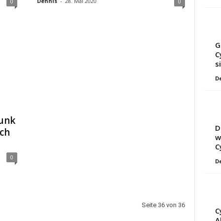
Dennis
-
28. Mai 2020
0
0
G
C
s
D
unk
D
ich
w
C
0
D
Seite 36 von 36
C
A