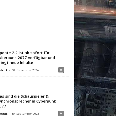
pdate 2.2 ist ab sofort für
yberpunk 2077 verfügbar und
ringt neue Inhalte
0
trick
-
10. Dezember 2024
as sind die Schauspieler &
ynchronsprecher in Cyberpunk
077
0
ennis
-
30. September 2023