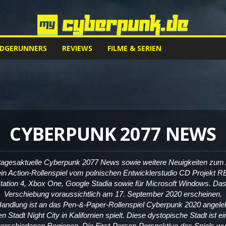
EDGERUNNERS
REVIEWS
FILME & SERIEN
CYBERPUNK 2077 NEWS
tagesaktuelle Cyberpunk 2077 News sowie weitere Neuigkeiten zum A
in Action-Rollenspiel vom polnischen Entwicklerstudio CD Projekt 
Station 4, Xbox One, Google Stadia sowie für Microsoft Windows. Das 
Verschiebung voraussichtlich am 17. September 2020 erscheinen.
Handlung ist an das Pen-&-Paper-Rollenspiel Cyberpunk 2020 angele
ven Stadt Night City in Kalifornien spielt. Diese dystopische Stadt ist
erschiedenen Regionen. Die First-Person-Perspektive des Spiels wu