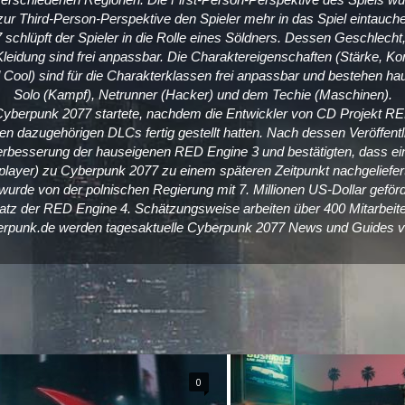
ur Third-Person-Perspektive den Spieler mehr in das Spiel eintauche
schlüpft der Spieler in die Rolle eines Söldners. Dessen Geschlecht,
leidung sind frei anpassbar. Die Charaktereigenschaften (Stärke, Konst
 Cool) sind für die Charakterklassen frei anpassbar und bestehen h
Solo (Kampf), Netrunner (Hacker) und dem Techie (Maschinen).
Cyberpunk 2077 startete, nachdem die Entwickler von CD Projekt RE
en dazugehörigen DLCs fertig gestellt hatten. Nach dessen Veröffent
Verbesserung der hauseigenen RED Engine 3 und bestätigten, dass e
iplayer) zu Cyberpunk 2077 zu einem späteren Zeitpunkt nachgeliefert
rde von der polnischen Regierung mit 7. Millionen US-Dollar geförd
satz der RED Engine 4. Schätzungsweise arbeiten über 400 Mitarbeit
punk.de werden tagesaktuelle Cyberpunk 2077 News und Guides ver
0