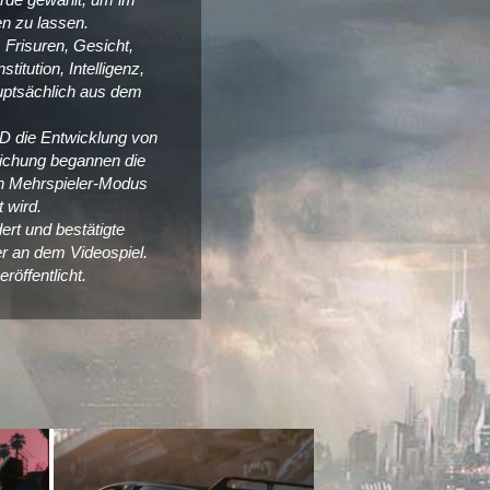
n zu lassen.
 Frisuren, Gesicht,
itution, Intelligenz,
auptsächlich aus dem
D die Entwicklung von
lichung begannen die
in Mehrspieler-Modus
 wird.
ert und bestätigte
er an dem Videospiel.
öffentlicht.