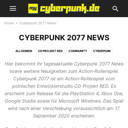
Home
Cyberpunk 2077 News
CYBERPUNK 2077 NEWS
ALLGEMEIN
CD PROJEKT RED
COMMUNITY
CYBERPUNK
CYBERPUNK 2077 GUIDE
CYBERPUNK 2077 NEWS
GEWINNSPIEL
Hier bekommt ihr tagesaktuelle Cyberpunk 2077 News
REVIEWS
SCI-FI FILME & SERIEN
SCIENCE-FICTION
SPIELEMESSE
sowie weitere Neuigkeiten zum Action-Rollenspiel.
THE WITCHER
ZUKUNFT SCHON HEUTE
Cyberpunk 2077 ist ein Action-Rollenspiel vom
polnischen Entwicklerstudio CD Projekt RED. Es
erscheint zum Release für die PlayStation 4, Xbox One,
Google Stadia sowie für Microsoft Windows. Das Spiel
wird nach einer Verschiebung voraussichtlich am 17.
September 2020 erscheinen.