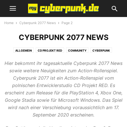
Home
Cyberpunk 2077 News
Page 2
CYBERPUNK 2077 NEWS
ALLGEMEIN
CD PROJEKT RED
COMMUNITY
CYBERPUNK
CYBERPUNK 2077 GUIDE
CYBERPUNK 2077 NEWS
GEWINNSPIEL
Hier bekommt ihr tagesaktuelle Cyberpunk 2077 News
REVIEWS
SCI-FI FILME & SERIEN
SCIENCE-FICTION
SPIELEMESSE
sowie weitere Neuigkeiten zum Action-Rollenspiel.
THE WITCHER
ZUKUNFT SCHON HEUTE
Cyberpunk 2077 ist ein Action-Rollenspiel vom
polnischen Entwicklerstudio CD Projekt RED. Es
erscheint zum Release für die PlayStation 4, Xbox One,
Google Stadia sowie für Microsoft Windows. Das Spiel
wird nach einer Verschiebung voraussichtlich am 17.
September 2020 erscheinen.