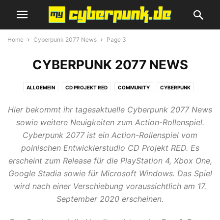
Home
Cyberpunk 2077 News
Page 3
CYBERPUNK 2077 NEWS
ALLGEMEIN
CD PROJEKT RED
COMMUNITY
CYBERPUNK
CYBERPUNK 2077 GUIDE
CYBERPUNK 2077 NEWS
GEWINNSPIEL
Hier bekommt ihr tagesaktuelle Cyberpunk 2077 News
REVIEWS
SCI-FI FILME & SERIEN
SCIENCE-FICTION
SPIELEMESSE
sowie weitere Neuigkeiten zum Action-Rollenspiel.
THE WITCHER
ZUKUNFT SCHON HEUTE
Cyberpunk 2077 ist ein Action-Rollenspiel vom
polnischen Entwicklerstudio CD Projekt RED. Es
erscheint zum Release für die PlayStation 4, Xbox One,
Google Stadia sowie für Microsoft Windows. Das Spiel
wird nach einer Verschiebung voraussichtlich am 17.
September 2020 erscheinen.