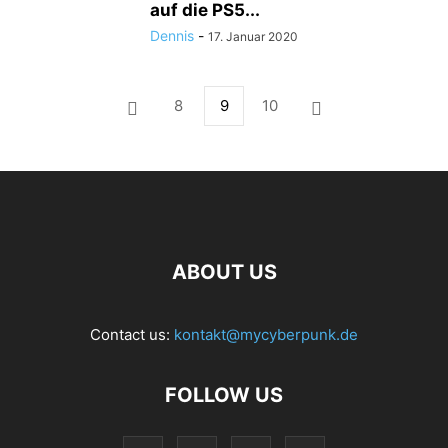
auf die PS5...
Dennis
-
17. Januar 2020
8
9
10
ABOUT US
Contact us:
kontakt@mycyberpunk.de
FOLLOW US