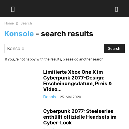
Home
Search
Konsole
-
search results
If you_re not happy with the results, please do another search
Limitierte Xbox One X im
Cyberpunk 2077-Design:
Erscheinungsdatum, Preis &
Video...
Dennis
-
25. Mai 2020
Cyberpunk 2077: Steelseries
enthüllt offizielle Headsets im
Cyber-Look